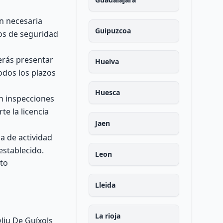
n necesaria
Guipuzcoa
dos de seguridad
rás presentar
Huelva
odos los plazos
Huesca
án inspecciones
te la licencia
Jaen
ia de actividad
establecido.
Leon
cto
Lleida
La rioja
liu De Guíxols