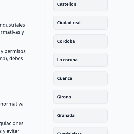
Castellon
Ciudad real
industriales
ormativas y
Cordoba
s y permisos
ona), debes
La coruna
Cuenca
Girona
a normativa
Granada
egulaciones
 y evitar
Guadalajara