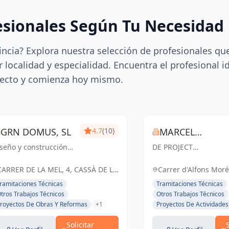
esionales Según Tu Necesidad
incia? Explora nuestra selección de profesionales qu
 localidad y especialidad. Encuentra el profesional i
ecto y comienza hoy mismo.
GRN DOMUS, SL
4.7
(10)
MARCEL
seño y construcción
DE PROJECT
TORRENTA
ue trascienden. GRN
MANAGEMENT Somos
quitectura, creando
una compañía de
CARRER DE LA MEL, 4, CASSÀ DE LA
Carrer d'Alfons Moré,
pacios únicos y
Project, Construction 
SELVA, ESPAÑA, España
Espanya, España
ramitaciones Técnicas
Tramitaciones Técnicas
ncionales para un
Facility Management,
tros Trabajos Técnicos
Otros Trabajos Técnicos
turo sostenible.
Consultoría y Direcció
royectos De Obras Y Reformas
+1
Proyectos De Actividades
de Obras en proyecto
de construcción, que
Solicitar
gestiona y li...