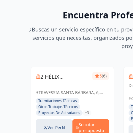
Encuentra Prof
¿Buscas un servicio específico en tu prov
servicios que necesitas, organizados por
proy
2 HÉLIX
5
(6)
INGENIEROS
Di
q
TRAVESSIA SANTA BÀRBARA, 6,
Ar
BLANES, ESPAÑA, España
Tramitaciones Técnicas
es
Otros Trabajos Técnicos
T
fu
Proyectos De Actividades
+3
O
fu
P
Solicitar
Ver Perfil
presupuesto