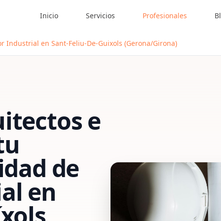
Inicio
Servicios
Profesionales
B
r Industrial en Sant-Feliu-De-Guixols (Gerona/Girona)
itectos e
tu
vidad de
al
en
íxols