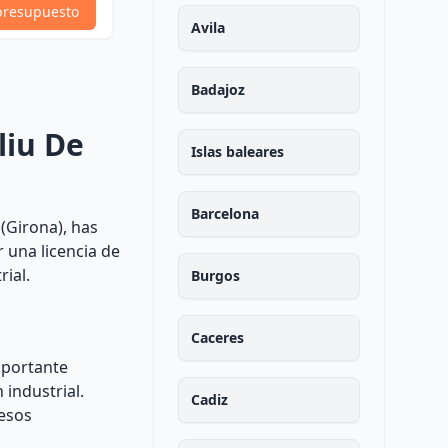
Ver Perfil
presupuesto
presupuesto
Avila
Badajoz
liu De
Islas baleares
Barcelona
(Girona), has
r una licencia de
ial.
Burgos
Caceres
mportante
industrial.
Cadiz
cesos