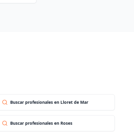
Palencia
Las palmas
Pontevedra
Salamanca
Santa cruz de tenerife
Buscar profesionales en Lloret de Mar
Cantabria
Segovia
Buscar profesionales en Roses