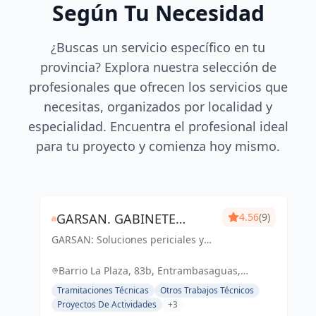
Según Tu Necesidad
¿Buscas un servicio específico en tu
provincia? Explora nuestra selección de
profesionales que ofrecen los servicios que
necesitas, organizados por localidad y
especialidad. Encuentra el profesional ideal
para tu proyecto y comienza hoy mismo.
GARSAN. GABINETE
4.56
(9)
GARSAN: Soluciones periciales y
PERICIAL, GESTIÓN DE
gestión de proyectos con
PROYECTOS Y OBRAS.
excelencia y compromiso en
Barrio La Plaza, 83b, Entrambasaguas,
Cantabria. Tu confianza, nuestro
Cantabria, España, España
Tramitaciones Técnicas
Otros Trabajos Técnicos
éxito.
Proyectos De Actividades
+3