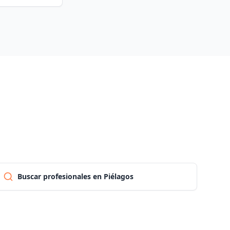
Las palmas
Pontevedra
Salamanca
Santa cruz de tenerife
Cantabria
Buscar profesionales en Piélagos
Segovia
Sevilla