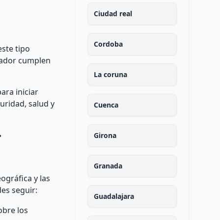
Ciudad real
Cordoba
este tipo
brador cumplen
La coruna
ara iniciar
uridad, salud y
Cuenca
r
Girona
Granada
ográfica y las
es seguir:
Guadalajara
obre los