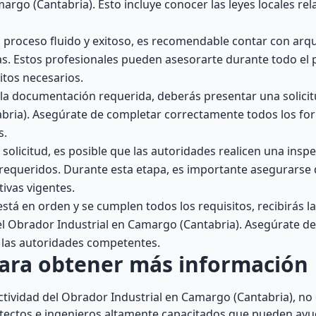
margo (Cantabria). Esto incluye conocer las leyes locales re
 proceso fluido y exitoso, es recomendable contar con arqu
ias. Estos profesionales pueden asesorarte durante todo el 
itos necesarios.
la documentación requerida, deberás presentar una solicitu
bria). Asegúrate de completar correctamente todos los fo
s.
solicitud, es posible que las autoridades realicen una inspe
 requeridos. Durante esta etapa, es importante asegurarse 
ivas vigentes.
está en orden y se cumplen todos los requisitos, recibirás 
 del Obrador Industrial en Camargo (Cantabria). Asegúrate d
r las autoridades competentes.
para obtener más información
Actividad del Obrador Industrial en Camargo (Cantabria), no
tectos e ingenieros altamente capacitados que pueden ayu