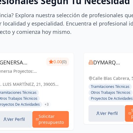
esionales Según Tu Necesidad
incia? Explora nuestra selección de profesionales qu
 localidad y especialidad. Encuentra el profesional i
ecto y comienza hoy mismo.
GENERSA
0.00
(0)
DYMARQ
nersa Proyectos:
PROYECTOS
DESIGN
celencia en
Calle Blas Cabrera, 
geniería y
. LUIS MARTÍNEZ, 21, 39005
Tramitaciones Técnicas
quitectura para un
SANTANDER, CANTABRIA, ESPAÑA,
ramitaciones Técnicas
Otros Trabajos Técnicos
turo sostenible en
España
tros Trabajos Técnicos
Proyectos De Actividades
ntander y Cantabria
royectos De Actividades
+3
Ver Perfil
Solicitar
Ver Perfil
presupuesto