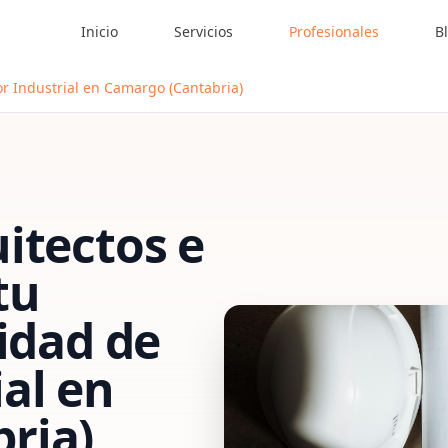
Inicio
Servicios
Profesionales
B
or Industrial en Camargo (Cantabria)
itectos e
tu
vidad de
al
en
ria)