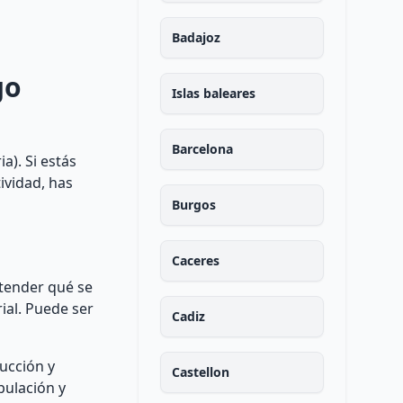
Badajoz
go
Islas baleares
Barcelona
a). Si estás
ividad, has
Burgos
Caceres
ntender qué se
ial. Puede ser
Cadiz
ducción y
Castellon
pulación y