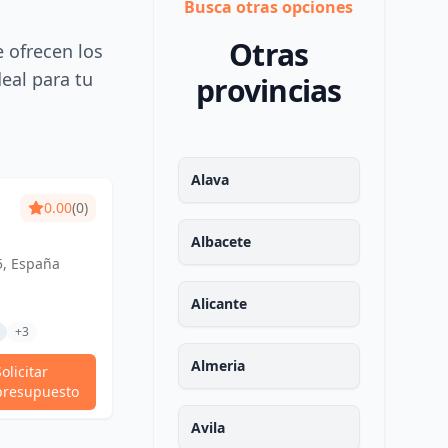
Busca otras opciones
Otras
e ofrecen los
deal para tu
provincias
Alava
0.00
(0)
Albacete
5, España
Alicante
+3
Almeria
Solicitar
presupuesto
Avila