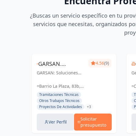
Encuentra Prof
¿Buscas un servicio específico en tu prov
servicios que necesitas, organizados por
proy
GARSAN.
4.56
(9)
GARSAN: Soluciones
GABINETE
Ge
periciales y gestión de
Ex
PERICIAL,
proyectos con
in
Barrio La Plaza, 83b,
C
excelencia y
ar
GESTIÓN DE
Entrambasaguas, Cantabria,
Tramitaciones Técnicas
T
compromiso en
fu
España, España
Otros Trabajos Técnicos
O
PROYECTOS Y
Cantabria. Tu confianza,
Sa
Proyectos De Actividades
+3
P
nuestro éxito.
OBRAS.
Solicitar
Ver Perfil
presupuesto