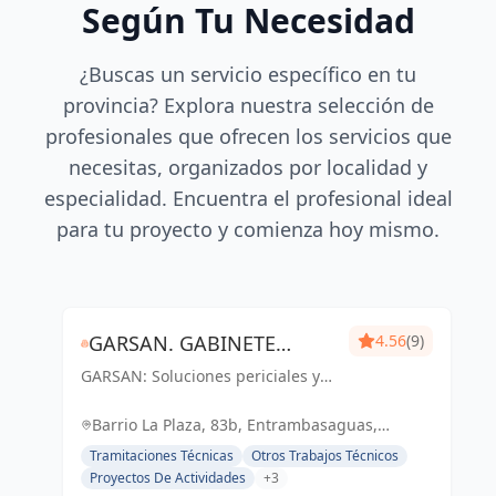
Según Tu Necesidad
¿Buscas un servicio específico en tu
provincia? Explora nuestra selección de
profesionales que ofrecen los servicios que
necesitas, organizados por localidad y
especialidad. Encuentra el profesional ideal
para tu proyecto y comienza hoy mismo.
GARSAN. GABINETE
4.56
(9)
GARSAN: Soluciones periciales y
PERICIAL, GESTIÓN DE
gestión de proyectos con
PROYECTOS Y OBRAS.
excelencia y compromiso en
Barrio La Plaza, 83b, Entrambasaguas,
Cantabria. Tu confianza, nuestro
Cantabria, España, España
Tramitaciones Técnicas
Otros Trabajos Técnicos
éxito.
Proyectos De Actividades
+3