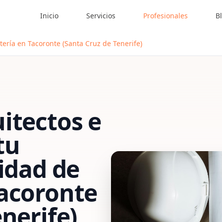
Inicio
Servicios
Profesionales
B
tería en Tacoronte (Santa Cruz de Tenerife)
itectos e
tu
vidad de
acoronte
nerife)