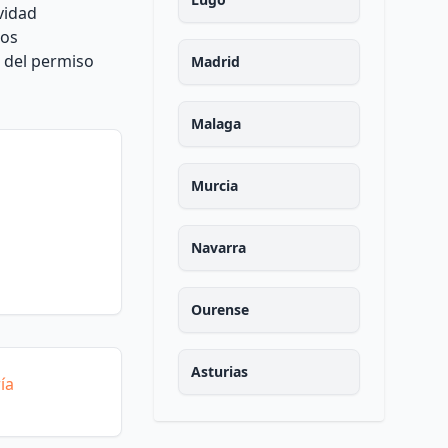
vidad
ros
l del permiso
Madrid
Malaga
Murcia
Navarra
Ourense
Asturias
ía
Palencia