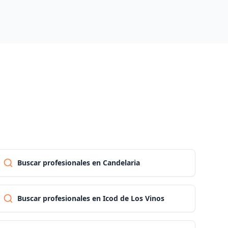
Las palmas
Pontevedra
Salamanca
Santa cruz de tenerife
Cantabria
Buscar profesionales en Candelaria
Segovia
Buscar profesionales en Icod de Los Vinos
Sevilla