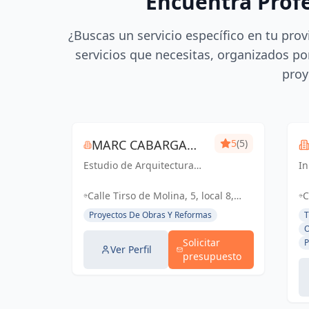
Encuentra Prof
¿Buscas un servicio específico en tu prov
servicios que necesitas, organizados por
proy
MARC CABARGA
5
(5)
Estudio de Arquitectura
SANGENIS
I
especializado en viviendas
ar
de obra nueva.
so
Calle Tirso de Molina, 5, local 8,
C
di
38005 Santa Cruz de Tenerife,
3
Proyectos De Obras Y Reformas
T
co
España, España
L
O
en
Solicitar
P
La
Ver Perfil
presupuesto
Te