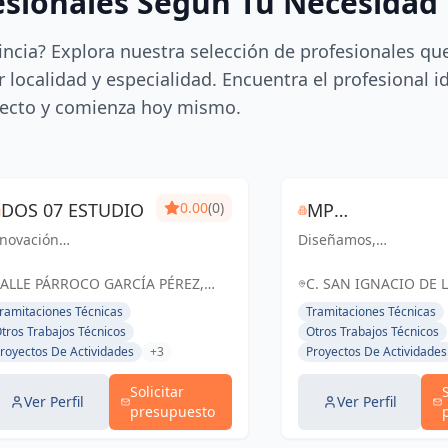
esionales Según Tu Necesidad
incia? Explora nuestra selección de profesionales qu
 localidad y especialidad. Encuentra el profesional i
ecto y comienza hoy mismo.
DOS 07 ESTUDIO
0.00
(0)
MP
nnovación
Diseñamos,
CONSTRUCTION
quitectónica y
construimos y
& DESIGN
luciones ingenieriles:
transformamos
ALLE PÁRROCO GARCÍA PÉREZ,
C. SAN IGNACIO DE L
señamos el futuro
espacios con excelenc
8205 SAN CRISTÓBAL DE LA
LAGUNA, ESPAÑA, Es
ramitaciones Técnicas
Tramitaciones Técnicas
n pasión y precisión
y pasión. Tu visión,
AGUNA, ESPAÑA, España
tros Trabajos Técnicos
Otros Trabajos Técnicos
 San Cristóbal de La
nuestra realidad.
royectos De Actividades
+3
Proyectos De Actividades
guna y Santa Cruz de
nerife
Solicitar
Ver Perfil
Ver Perfil
presupuesto