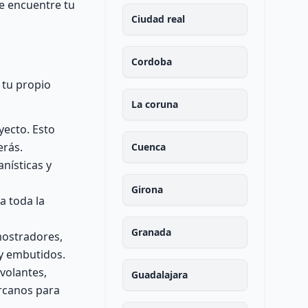
se encuentre tu
Ciudad real
Cordoba
 tu propio
La coruna
yecto. Esto
erás.
Cuenca
nísticas y
Girona
a toda la
Granada
mostradores,
 y embutidos.
volantes,
Guadalajara
ercanos para