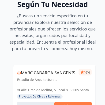
Según Tu Necesidad
¿Buscas un servicio específico en tu
provincia? Explora nuestra selección de
profesionales que ofrecen los servicios que
necesitas, organizados por localidad y
especialidad. Encuentra el profesional ideal
para tu proyecto y comienza hoy mismo.
MARC CABARGA SANGENIS
5
(5)
Estudio de Arquitectura
especializado en viviendas de obra
nueva.
Calle Tirso de Molina, 5, local 8, 38005 Santa
Cruz de Tenerife, España, España
Proyectos De Obras Y Reformas