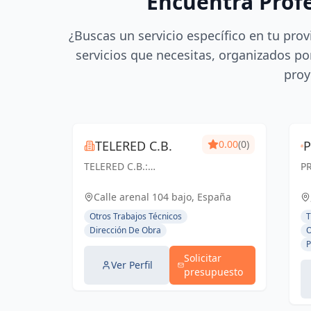
Encuentra Prof
¿Buscas un servicio específico en tu prov
servicios que necesitas, organizados por
proy
TELERED C.B.
0.00
(0)
TELERED C.B.:
P
V
Ingeniería y
un
a
telecomunicaciones
Ar
Calle arenal 104 bajo, España
para un mundo
D
d
Otros Trabajos Técnicos
T
conectado. Soluciones
t
Dirección De Obra
O
g
integrales, calidad y
se
P
experiencia en Vigo y
cr
Solicitar
Pontevedra.
be
Ver Perfil
presupuesto
su