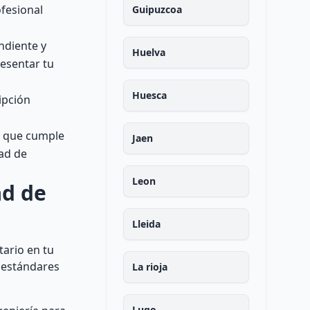
ofesional
Guipuzcoa
ndiente y
Huelva
resentar tu
Huesca
ipción
ar que cumple
Jaen
dad de
Leon
ad de
Lleida
tario en tu
s estándares
La rioja
Lugo