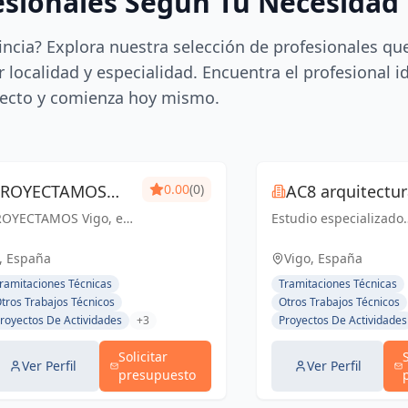
esionales Según Tu Necesidad
incia? Explora nuestra selección de profesionales qu
 localidad y especialidad. Encuentra el profesional i
ecto y comienza hoy mismo.
PROYECTAMOS
0.00
(0)
AC8 arquitectu
ROYECTAMOS Vigo, es
igo - Estudio de
Estudio especializado
 Estudio de
en los cambios de uso
rquitectura,
quitectura y
de locales a vivienda 
, España
Vigo, España
elineación que
apartamento turístico.
elineacion y
ramitaciones Técnicas
Tramitaciones Técnicas
ambién ofrece
tros Trabajos Técnicos
Otros Trabajos Técnicos
estion de obra
rvicios para la obra,
royectos De Actividades
+3
Proyectos De Actividades
eado para dar un
neficio «integral» a
Solicitar
s clientes.
Ver Perfil
Ver Perfil
presupuesto