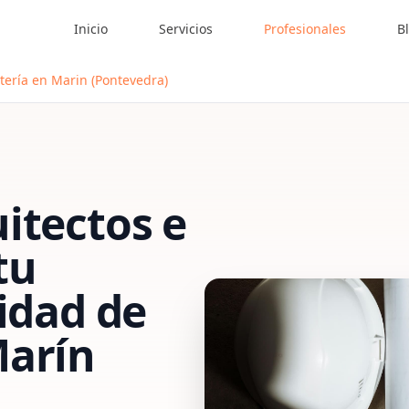
Inicio
Servicios
Profesionales
B
tería en Marin (Pontevedra)
itectos e
tu
vidad de
arín