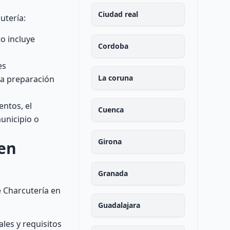
Ciudad real
utería:
o incluye
Cordoba
es
La coruna
la preparación
ntos, el
Cuenca
municipio o
Girona
 en
Granada
e Charcutería en
Guadalajara
ales y requisitos