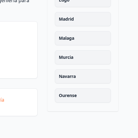
geniería para
Madrid
Malaga
Murcia
Navarra
Ourense
ía
Asturias
Palencia