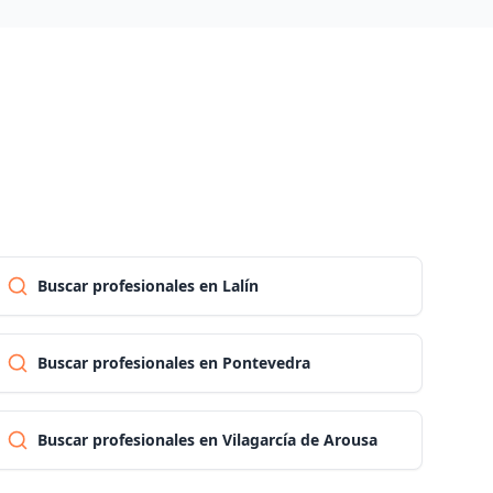
Las palmas
Pontevedra
Salamanca
Santa cruz de tenerife
Buscar profesionales en Lalín
Cantabria
Buscar profesionales en Pontevedra
Segovia
Buscar profesionales en Vilagarcía de Arousa
Sevilla