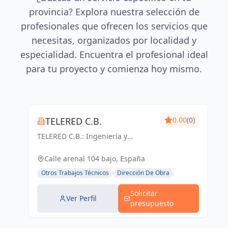
provincia? Explora nuestra selección de
profesionales que ofrecen los servicios que
necesitas, organizados por localidad y
especialidad. Encuentra el profesional ideal
para tu proyecto y comienza hoy mismo.
TELERED C.B.
0.00
(0)
TELERED C.B.: Ingeniería y
telecomunicaciones para un
mundo conectado. Soluciones
Calle arenal 104 bajo, España
integrales, calidad y experiencia
Otros Trabajos Técnicos
Dirección De Obra
en Vigo y Pontevedra.
Solicitar
Ver Perfil
presupuesto