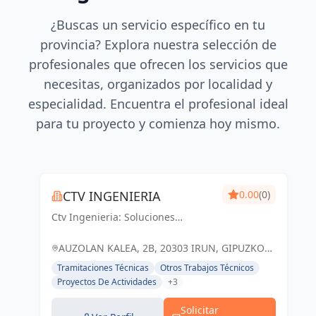
¿Buscas un servicio específico en tu
provincia? Explora nuestra selección de
profesionales que ofrecen los servicios que
necesitas, organizados por localidad y
especialidad. Encuentra el profesional ideal
para tu proyecto y comienza hoy mismo.
CTV INGENIERIA
0.00
(0)
Ctv Ingenieria: Soluciones
ingenieriles precisas para un
futuro sólido en Guipúzcoa y Irun.
AUZOLAN KALEA, 2B, 20303 IRUN, GIPUZKOA,
ESPAÑA, España
Tramitaciones Técnicas
Otros Trabajos Técnicos
Proyectos De Actividades
+3
Solicitar