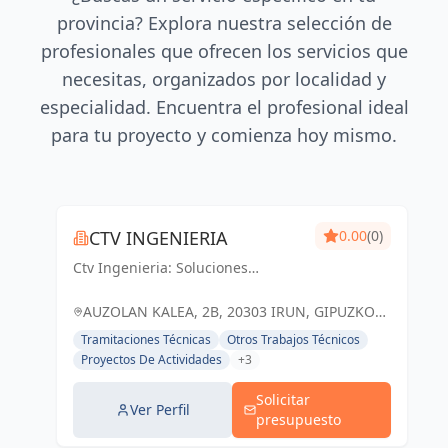
provincia? Explora nuestra selección de
profesionales que ofrecen los servicios que
necesitas, organizados por localidad y
especialidad. Encuentra el profesional ideal
para tu proyecto y comienza hoy mismo.
CTV INGENIERIA
0.00
(0)
Ctv Ingenieria: Soluciones
ingenieriles precisas para un
futuro sólido en Guipúzcoa y Irun.
AUZOLAN KALEA, 2B, 20303 IRUN, GIPUZKOA,
ESPAÑA, España
Tramitaciones Técnicas
Otros Trabajos Técnicos
Proyectos De Actividades
+3
Solicitar
Ver Perfil
presupuesto