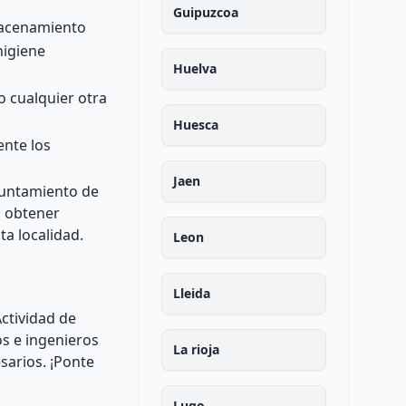
Guipuzcoa
lmacenamiento
higiene
Huelva
o cualquier otra
Huesca
nte los
Jaen
Ayuntamiento de
a obtener
ta localidad.
Leon
Lleida
Actividad de
s e ingenieros
La rioja
sarios. ¡Ponte
Lugo