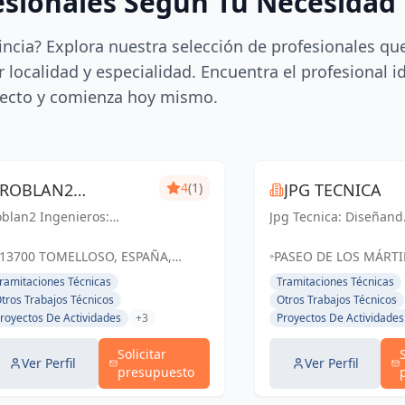
esionales Según Tu Necesidad
incia? Explora nuestra selección de profesionales qu
 localidad y especialidad. Encuentra el profesional i
ecto y comienza hoy mismo.
ROBLAN2
4
(1)
JPG TECNICA
blan2 Ingenieros:
INGENIEROS
Jpg Tecnica: Diseñand
luciones ingenieriles
espacios excepcionale
ecisas para un futuro
en Socuéllamos y
13700 TOMELLOSO, ESPAÑA,
PASEO DE LOS MÁRTIR
lido en Ciudad Real y
Ciudad Real, donde la
España
BLOQUE I 2OC, 1363
ramitaciones Técnicas
Tramitaciones Técnicas
melloso.
arquitectura cobra vi
SOCUÉLLAMOS, CIUD
tros Trabajos Técnicos
Otros Trabajos Técnicos
ESPAÑA, España
royectos De Actividades
+3
Proyectos De Actividades
Solicitar
Ver Perfil
Ver Perfil
presupuesto