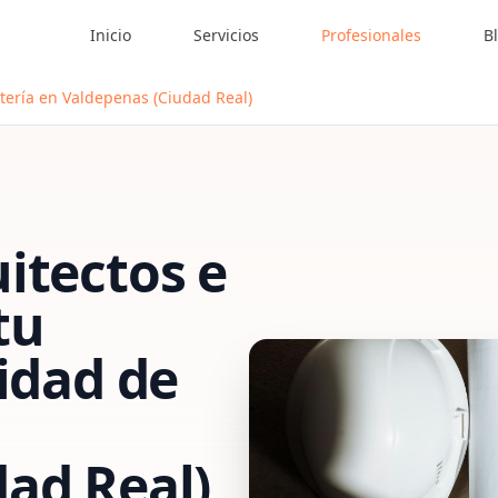
Inicio
Servicios
Profesionales
B
tería en Valdepenas (Ciudad Real)
itectos e
tu
vidad de
ad Real)