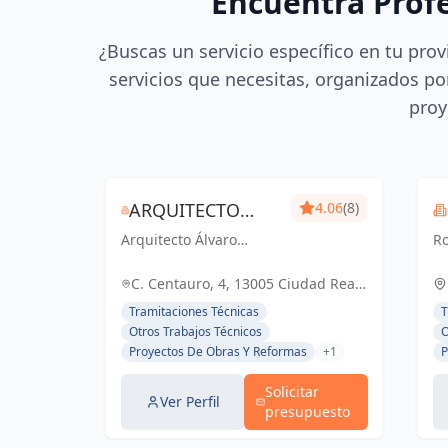
Encuentra Prof
¿Buscas un servicio específico en tu prov
servicios que necesitas, organizados por
proy
ARQUITECTO
4.06
(8)
Arquitecto Álvaro
ÁLVARO
Ro
Palomares: Diseñando
So
PALOMARES
Tu Mundo,
pr
C. Centauro, 4, 13005 Ciudad Real,
Construyendo Tu Hogar.
só
España, España
Tramitaciones Técnicas
T
To
Otros Trabajos Técnicos
O
Proyectos De Obras Y Reformas
+1
P
Solicitar
Ver Perfil
presupuesto