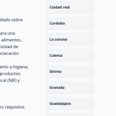
Ciudad real
allado sobre
Cordoba
para una
La coruna
 alimentos.
tividad de
eclaración
Cuenca
nto a higiene,
Girona
 productos.
cal (NIF) y
Granada
Guadalajara
os requisitos