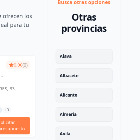
Busca otras opciones
Otras
e ofrecen los
deal para tu
provincias
Alava
0.00
(0)
LIKETI
0.00
(0)
o
Diseño que inspira,
Albacete
s
espacios que encantan.
ES, 33,
C. CIRUELA, 7, 6O B, 13001 CIUDAD
0
REAL, ESPAÑA, España
Alicante
Tramitaciones Técnicas
da
AD REAL,
Otros Trabajos Técnicos
+3
Proyectos De Actividades
+3
Almeria
Solicitar
Solicitar
Ver Perfil
presupuesto
presupuesto
Avila