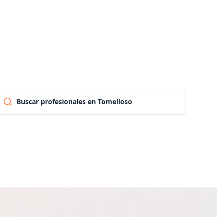
Las palmas
Pontevedra
Salamanca
Buscar profesionales en Tomelloso
Santa cruz de tenerife
Cantabria
Segovia
Sevilla