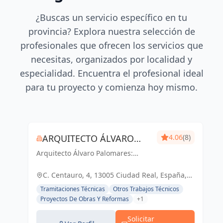
¿Buscas un servicio específico en tu
provincia? Explora nuestra selección de
profesionales que ofrecen los servicios que
necesitas, organizados por localidad y
especialidad. Encuentra el profesional ideal
para tu proyecto y comienza hoy mismo.
ARQUITECTO ÁLVARO
4.06
(8)
Arquitecto Álvaro Palomares:
PALOMARES
Diseñando Tu Mundo,
Construyendo Tu Hogar.
C. Centauro, 4, 13005 Ciudad Real, España,
España
Tramitaciones Técnicas
Otros Trabajos Técnicos
Proyectos De Obras Y Reformas
+1
Solicitar