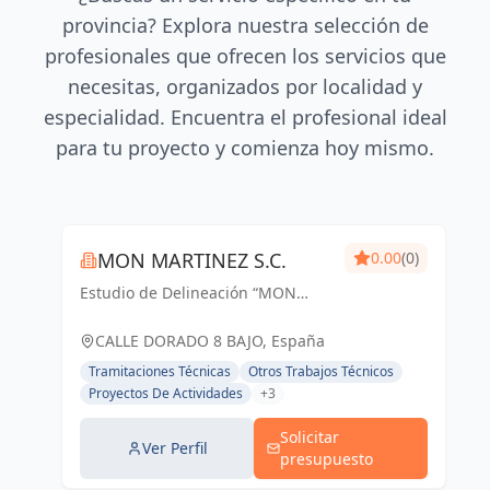
provincia? Explora nuestra selección de
profesionales que ofrecen los servicios que
necesitas, organizados por localidad y
especialidad. Encuentra el profesional ideal
para tu proyecto y comienza hoy mismo.
MON MARTINEZ S.C.
0.00
(0)
Estudio de Delineación “MON
MARTINEZ” cuenta con una amplia
trayectoria de más de 25 años de
CALLE DORADO 8 BAJO, España
experiencia. Entendemos nuestro
Tramitaciones Técnicas
Otros Trabajos Técnicos
trabajo, como parte importante de
Proyectos De Actividades
+3
un trabajo...
Solicitar
Ver Perfil
presupuesto