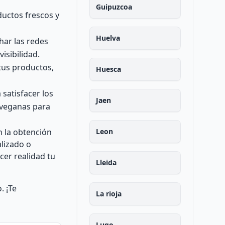
Guipuzcoa
uctos frescos y
Huelva
har las redes
isibilidad.
tus productos,
Huesca
satisfacer los
Jaen
 veganas para
n la obtención
Leon
alizado o
cer realidad tu
Lleida
. ¡Te
La rioja
Lugo