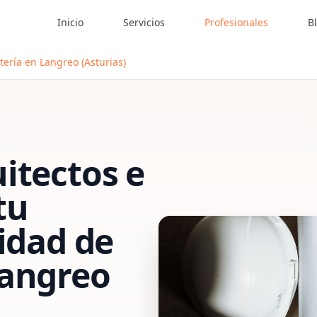
Inicio
Servicios
Profesionales
B
tería en Langreo (Asturias)
itectos e
tu
vidad de
angreo