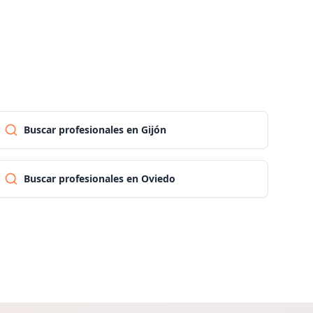
Las palmas
Pontevedra
Salamanca
Buscar profesionales en Gijón
Santa cruz de tenerife
Buscar profesionales en Oviedo
Cantabria
Segovia
Sevilla