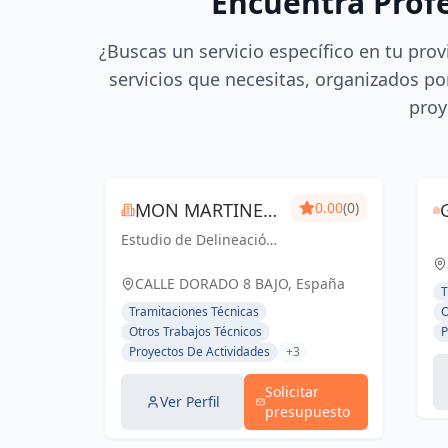
Encuentra Prof
¿Buscas un servicio específico en tu prov
servicios que necesitas, organizados por
proy
MON MARTINEZ
0.00
(0)
Estudio de Delineación
S.C.
“MON MARTINEZ”
cuenta con una amplia
CALLE DORADO 8 BAJO, España
T
trayectoria de más de
Tramitaciones Técnicas
O
25 años de experiencia.
Otros Trabajos Técnicos
P
Entendemos nuestro
Proyectos De Actividades
+3
trabajo, como parte
importante de un
Solicitar
trabajo...
Ver Perfil
presupuesto