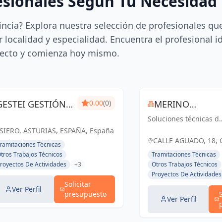
esionales Según Tu Necesidad
incia? Explora nuestra selección de profesionales qu
 localidad y especialidad. Encuentra el profesional i
ecto y comienza hoy mismo.
GESTEI GESTIÓN
0.00
(0)
MERINO
TÉCNICA DE
Soluciones técnicas d
INGENIEROS
ingeniería y
SIERO, ASTURIAS, ESPAÑA, España
INGENIERÍA
arquitectura que
CALLE AGUADO, 18, 
ramitaciones Técnicas
impulsan el éxito.
ESPAÑA, España
tros Trabajos Técnicos
Tramitaciones Técnicas
Calidad, innovación y
royectos De Actividades
+3
Otros Trabajos Técnicos
compromiso en cada
Proyectos De Actividades
proyecto.
Solicitar
Ver Perfil
presupuesto
Ver Perfil