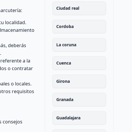
Ciudad real
arcutería:
u localidad.
Cordoba
 almacenamiento
La coruna
más, deberás
.
referente a la
Cuenca
dos o contratar
Girona
ales o locales.
otros requisitos
Granada
Guadalajara
s consejos