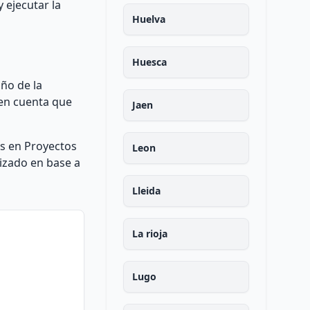
 ejecutar la
Huelva
Huesca
ño de la
r en cuenta que
Jaen
os en Proyectos
Leon
lizado en base a
Lleida
La rioja
Lugo