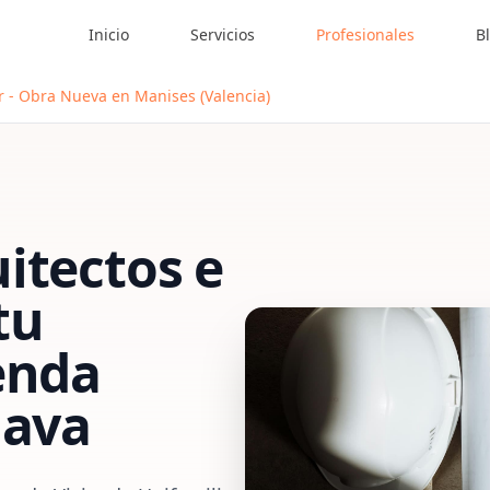
Inicio
Servicios
Profesionales
B
r - Obra Nueva en Manises (Valencia)
itectos e
tu
enda
lava