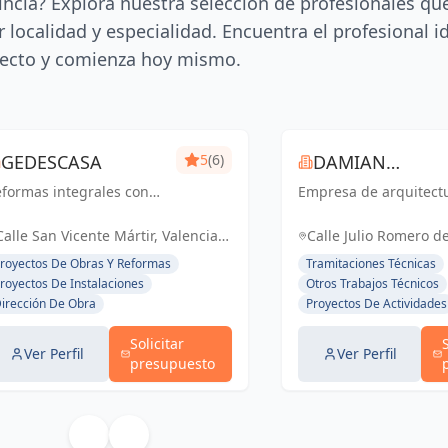
incia? Explora nuestra selección de profesionales qu
 localidad y especialidad. Encuentra el profesional i
ecto y comienza hoy mismo.
GEDESCASA
5
(6)
DAMIAN
formas integrales con
Empresa de arquitect
ROCAMORA
esupuesto y plazo
rrado.
Calle San Vicente Mártir, Valencia,
Calle Julio Romero de
España, España
Torrent, España, Es
royectos De Obras Y Reformas
Tramitaciones Técnicas
royectos De Instalaciones
Otros Trabajos Técnicos
irección De Obra
Proyectos De Actividades
Solicitar
Ver Perfil
Ver Perfil
presupuesto