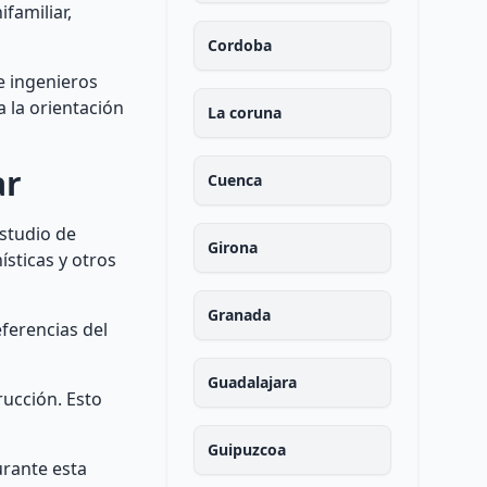
familiar,
Cordoba
e ingenieros
 la orientación
La coruna
ar
Cuenca
estudio de
Girona
ísticas y otros
Granada
eferencias del
Guadalajara
rucción. Esto
Guipuzcoa
urante esta