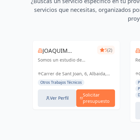
¿Buscas un servicio específico en tu prov
servicios que necesitas, organizados por
proy
JOAQUIM
5
(2)
Somos un estudio de
MUNTADA
Re
delineación
pr
pluridisciplinar, realizamos
ce
Carrer de Sant Joan, 6, Albaida,
proyectos básicos, de
España, España
Otros Trabajos Técnicos
P
ejecución, licencias de
P
actividades y también para
Solicitar
D
el sector industrial, diseño
Ver Perfil
presupuesto
3D de p...