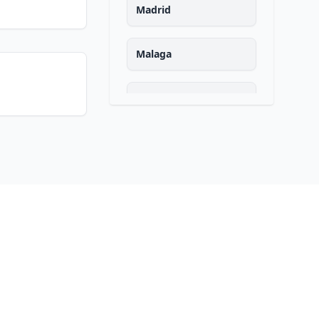
Madrid
Malaga
Murcia
Navarra
Ourense
Asturias
Palencia
Las palmas