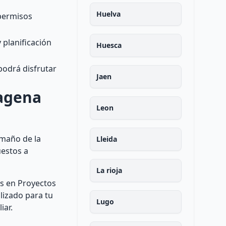
Huelva
 permisos
 planificación
Huesca
 podrá disfrutar
Jaen
tagena
Leon
amaño de la
Lleida
uestos a
La rioja
os en Proyectos
lizado para tu
Lugo
iar.