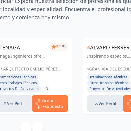
incia? Explora nuestra selección de profesionales qu
 localidad y especialidad. Encuentra el profesional i
ecto y comienza hoy mismo.
TENAGA
5
(15)
ÁLVARO FERRER,
naga Ingenieros ofrece
INGENIEROS SL
Inspirando espacios,
ARQUITECTO
rvicios especializados
creando experiencias.
 ingeniería, centrados
C/ ARQUITECTO EMILIO PÉREZ
GRAN VÍA DEL ESCU
 mejorar la eficiencia
PIÑERO Nº 17 BAJO MURCIA,
FRANCISCO SALZILLO,
ramitaciones Técnicas
Tramitaciones Técnicas
ergética y reducir
España
ESPAÑA, España
tros Trabajos Técnicos
Otros Trabajos Técnicos
stos para sus clientes.
royectos De Actividades
+3
Proyectos De Actividades
sde proyectos hasta
..
Solicitar
Ver Perfil
Ver Perfil
presupuesto