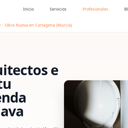
Inicio
Servicios
Profesionales
B
ar - Obra Nueva en Cartagena (Murcia)
itectos e
tu
enda
lava