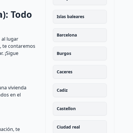
a): Todo
Islas baleares
Barcelona
 al lugar
s, te contaremos
r. ¡Sigue
Burgos
Caceres
una vivienda
Cadiz
ados en el
Castellon
Ciudad real
ación, te