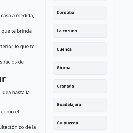
Cordoba
u casa a medida,
o que te brinda
La coruna
erior, lo que te
Cuenca
espacios de
Girona
ar
Granada
 idea hasta la
Guadalajara
s como el
Guipuzcoa
itectónico de la