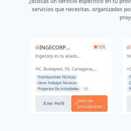
¿Buscas un servicio específico en tu prov
servicios que necesitas, organizados por
proy
INGECORP
5
(3)
Ingecorp es tu aliado
PROYECTOS
Te
desde la concepción hasta
se
la realización de tu
en
C. Budapest, 55, Cartagena,
proyecto. Especializados
en
España, España
Tramitaciones Técnicas
T
en licencias, proyectos
en
Otros Trabajos Técnicos
O
ejecutivos, reformas y
co
Proyectos De Actividades
+3
P
energía solar. Expertos
De
compr...
g.
Solicitar
Ver Perfil
presupuesto