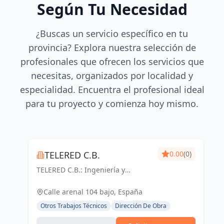
Según Tu Necesidad
¿Buscas un servicio específico en tu
provincia? Explora nuestra selección de
profesionales que ofrecen los servicios que
necesitas, organizados por localidad y
especialidad. Encuentra el profesional ideal
para tu proyecto y comienza hoy mismo.
TELERED C.B.
0.00
(0)
TELERED C.B.: Ingeniería y
telecomunicaciones para un
mundo conectado. Soluciones
Calle arenal 104 bajo, España
integrales, calidad y experiencia
Otros Trabajos Técnicos
Dirección De Obra
en Vigo y Pontevedra.