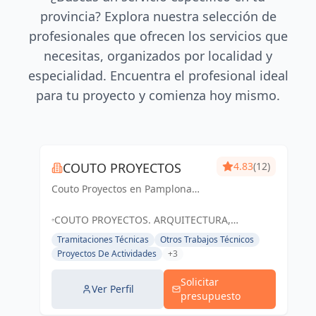
provincia? Explora nuestra selección de
profesionales que ofrecen los servicios que
necesitas, organizados por localidad y
especialidad. Encuentra el profesional ideal
para tu proyecto y comienza hoy mismo.
COUTO PROYECTOS
4.83
(12)
Couto Proyectos en Pamplona
ofrece servicios arquitectónicos
integrales, desde viviendas hasta
COUTO PROYECTOS. ARQUITECTURA,
eliminación de barreras
ELIMINACIÓN DE BARRERAS Y MEJORA DE
Tramitaciones Técnicas
Otros Trabajos Técnicos
arquitectónicas. Destacamos por
ENVOLVENTES TÉRMICAS EN NAVARRA, 31191
Proyectos De Actividades
+3
nuestra profesional...
CORDOVILLA, ESPAÑA, España
Solicitar
Ver Perfil
presupuesto