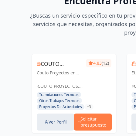
Encuentra Prof
¿Buscas un servicio específico en tu prov
servicios que necesitas, organizados por
proy
COUTO
4.83
(12)
Couto Proyectos en
PROYECTOS
Et
Pamplona ofrece
T
servicios
en
COUTO PROYECTOS.
arquitectónicos
y 
ARQUITECTURA, ELIMINACIÓN DE
Tramitaciones Técnicas
T
integrales, desde
P
BARRERAS Y MEJORA DE
Otros Trabajos Técnicos
O
viviendas hasta
So
ENVOLVENTES TÉRMICAS EN
Proyectos De Actividades
+3
P
eliminación de
so
NAVARRA, 31191 CORDOVILLA,
barreras
pr
ESPAÑA, España
Solicitar
arquitectónicas.
Ver Perfil
presupuesto
Destacamos por
nuestra profesional...