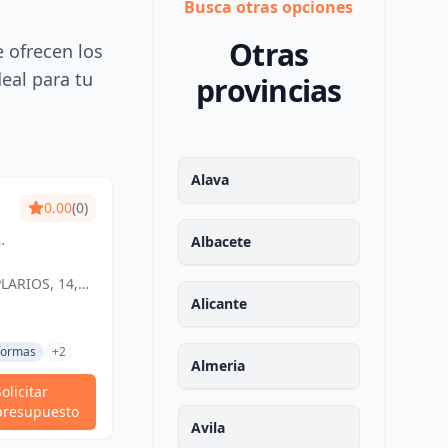
Busca otras opciones
Otras
e ofrecen los
deal para tu
provincias
Alava
0.00
(0)
Albacete
LARIOS, 14,
ESPAÑA,
Alicante
 y
formas
+2
Almeria
Solicitar
presupuesto
Avila