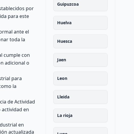
Guipuzcoa
stablecidos por
ida para este
Huelva
ormal ante el
onar toda la
Huesca
ial cumple con
Jaen
n adicional o
trial para
Leon
 como la
Lleida
ncia de Actividad
 actividad en
La rioja
dustrial en
ión actualizada
Lugo