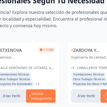
esionales Según Tu Necesidad
incia? Explora nuestra selección de profesionales qu
 localidad y especialidad. Encuentra el profesional i
ecto y comienza hoy mismo.
ETXENOVA
0.00
(0)
ZARDOYA Y
xenova:
Ingeniería de calidad
HUETE
ransformando ideas
para un futuro sólido.
INGENIERIA SL
 realidad. Ingeniería
Zardoya y Huete
CALLE GERÓNIMO DE UZTARIZ, 4,
C. CABALLEROS TEMP
arquitectura en
Ingeniería: Soluciones
PAMPLONA, ESPAÑA, España
31550 RIBAFORADA, 
ramitaciones Técnicas
Tramitaciones Técnicas
amplona y Navarra.
confiables en Navarra
España
tros Trabajos Técnicos
Otros Trabajos Técnicos
luciones eficientes y
Ribaforada.
royectos De Actividades
+3
Proyectos De Obras Y Re
stenibles para tus
oyectos.
Solicitar
Ver Perfil
Ver Perfil
presupuesto