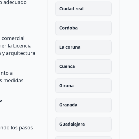
io adecuado
Ciudad real
Cordoba
d comercial
er la Licencia
La coruna
a y arquitectura
Cuenca
anto a
as medidas
Girona
r
Granada
Guadalajara
endo los pasos