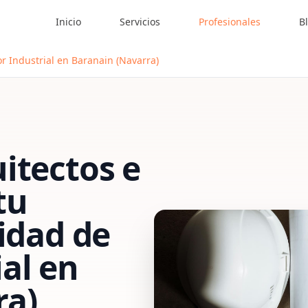
Inicio
Servicios
Profesionales
B
r Industrial en Baranain (Navarra)
itectos e
tu
vidad de
al
en
ra)