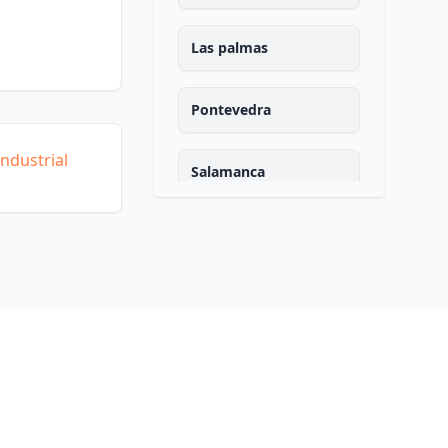
Las palmas
Pontevedra
ndustrial
Salamanca
Santa cruz de tenerife
Cantabria
Segovia
Sevilla