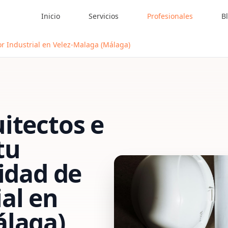
Inicio
Servicios
Profesionales
B
or Industrial en Velez-Malaga (Málaga)
itectos e
tu
vidad de
al
en
álaga)