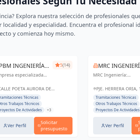
esionales Según Tu Necesidad
incia? Explora nuestra selección de profesionales qu
 localidad y especialidad. Encuentra el profesional i
ecto y comienza hoy mismo.
PBM INGENIERÍA
5
(14)
MRC INGENIER
mpresa especializada
MÁLAGA
MRC Ingeniería:
 ingeniería técnica y
Soluciones técnicas d
ústica. Expedición de
vanguardia para
CALLE POETA AURORA DE
PJE. HERRERA ORIA, 
rtificados, mediciones,
proyectos exitosos en
ALBORNOZ, 4, LOCAL 9, España
ESPAÑA, España
ramitaciones Técnicas
Tramitaciones Técnicas
cencias de apertura,
Málaga y toda
tros Trabajos Técnicos
Otros Trabajos Técnicos
aboración de
Andalucía.
royectos De Actividades
+3
Proyectos De Actividades
ocumentación técnica,
ritaje, lic...
Solicitar
Ver Perfil
Ver Perfil
presupuesto