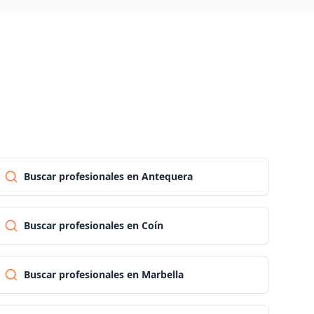
Las palmas
Pontevedra
Salamanca
Santa cruz de tenerife
Buscar profesionales en Antequera
Cantabria
Buscar profesionales en Coín
Segovia
Buscar profesionales en Marbella
Sevilla