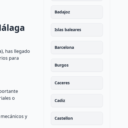
Badajoz
Málaga
Islas baleares
Barcelona
), has llegado
rios para
Burgos
Caceres
mportante
iales o
Cadiz
s mecánicos y
Castellon