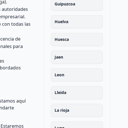
ga).
Guipuzcoa
s autoridades
empresarial.
Huelva
e con todas las
icencia de
Huesca
onales para
Jaen
es
 abordados
Leon
Lleida
estamos aquí
indarte
La rioja
. Estaremos
Lugo