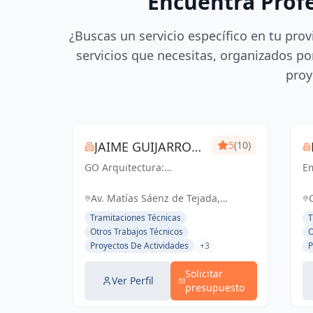
Encuentra Prof
¿Buscas un servicio específico en tu prov
servicios que necesitas, organizados por
proy
JAIME GUIJARRO
5
(10)
GO Arquitectura:
ORIA
E
Experiencia e Innovación
en
en obra nueva, reformas
ac
Av. Matías Sáenz de Tejada,
y gestiones urbanísticas.
ce
Fuengirola, España, España
Tramitaciones Técnicas
T
Con Seriedad, Confianza,
li
Otros Trabajos Técnicos
O
Rapidez y Economía como
el
Proyectos De Actividades
+3
P
pilares, ofrecemos
d
soluciones...
pe
Solicitar
Ver Perfil
presupuesto