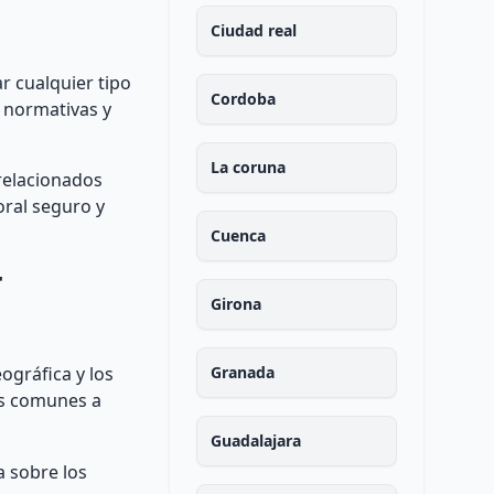
Ciudad real
r cualquier tipo
Cordoba
s normativas y
La coruna
 relacionados
oral seguro y
Cuenca
r
Girona
ográfica y los
Granada
sos comunes a
Guadalajara
a sobre los