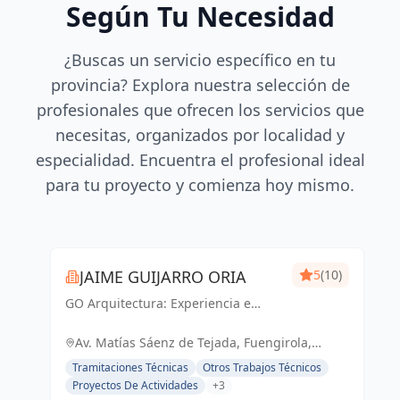
Según Tu Necesidad
¿Buscas un servicio específico en tu
provincia? Explora nuestra selección de
profesionales que ofrecen los servicios que
necesitas, organizados por localidad y
especialidad. Encuentra el profesional ideal
para tu proyecto y comienza hoy mismo.
JAIME GUIJARRO ORIA
5
(10)
GO Arquitectura: Experiencia e
Innovación en obra nueva, reformas
y gestiones urbanísticas. Con
Av. Matías Sáenz de Tejada, Fuengirola,
Seriedad, Confianza, Rapidez y
España, España
Tramitaciones Técnicas
Otros Trabajos Técnicos
Economía como pilares, ofrecemos
Proyectos De Actividades
+3
soluciones...