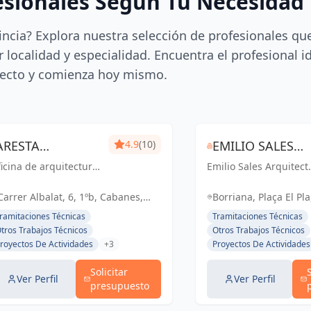
esionales Según Tu Necesidad
incia? Explora nuestra selección de profesionales qu
 localidad y especialidad. Encuentra el profesional i
ecto y comienza hoy mismo.
ARESTA
4.9
(10)
EMILIO SALES
icina de arquitectura
ARQUITECTURA I
Emilio Sales Arquitect
ARQUITECTE
n Cabanes para
Tècnic: Creando
GESTIO SLP
TÉCNIC
habilitación de
espacios funcionales 
Carrer Albalat, 6, 1ºb, Cabanes,
Borriana, Plaça El Pl
sías y casas rurales.
estéticos para un futu
España, España
Borriana, Castelló, 
ramitaciones Técnicas
Tramitaciones Técnicas
inspirador. Tu visión,
tros Trabajos Técnicos
Otros Trabajos Técnicos
nuestro compromiso.
royectos De Actividades
+3
Proyectos De Actividades
Solicitar
Ver Perfil
Ver Perfil
presupuesto