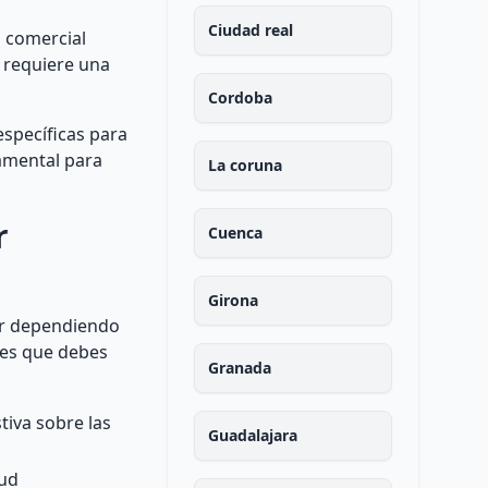
Ciudad real
d comercial
e requiere una
Cordoba
específicas para
damental para
La coruna
r
Cuenca
Girona
iar dependiendo
les que debes
Granada
tiva sobre las
Guadalajara
tud