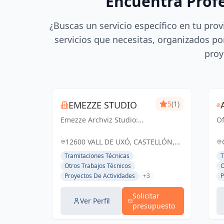
Encuentra Prof
¿Buscas un servicio específico en tu prov
servicios que necesitas, organizados por
proy
EMEZZE STUDIO
5
(1)
Emezze Archviz Studio:
Of
Visualizando tus sueños
e
arquitectónicos en la Vall
re
12600 VALL DE UXÓ, CASTELLÓN,
d'Uixó y Castellón.
ma
ESPAÑA, España
Tramitaciones Técnicas
T
Imágenes que inspiran
Otros Trabajos Técnicos
O
realidad.
Proyectos De Actividades
+3
P
Solicitar
Ver Perfil
presupuesto