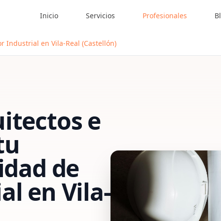
Inicio
Servicios
Profesionales
B
 Industrial en Vila-Real (Castellón)
itectos e
tu
vidad de
al
en
Vila-