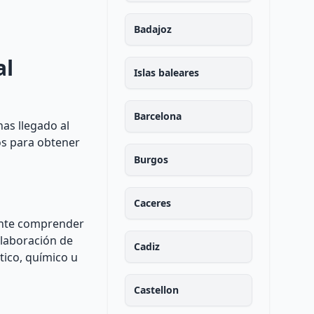
Badajoz
al
Islas baleares
Barcelona
has llegado al
os para obtener
Burgos
Caceres
tante comprender
elaboración de
Cadiz
tico, químico u
Castellon