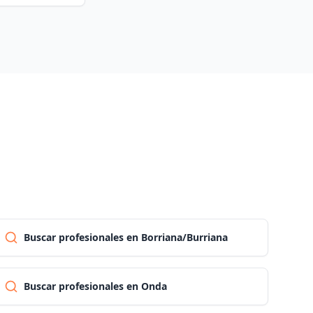
Las palmas
Pontevedra
Salamanca
Santa cruz de tenerife
Cantabria
Buscar profesionales en Borriana/Burriana
Segovia
Buscar profesionales en Onda
Sevilla