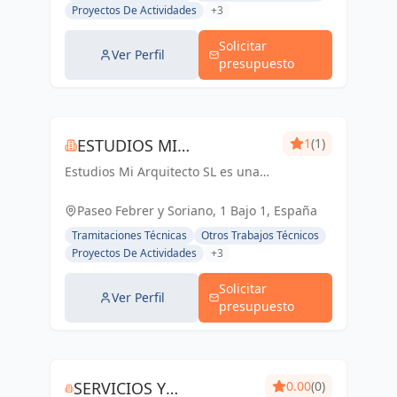
Proyectos De Actividades
+3
Solicitar
Ver Perfil
presupuesto
ESTUDIOS MI
1
(1)
Estudios Mi Arquitecto SL es una
ARQUITECTO SL
franquicia de arquitectura joven,
fundada en 2019, que ofrece
Paseo Febrer y Soriano, 1 Bajo 1, España
servicios accesibles y
Tramitaciones Técnicas
Otros Trabajos Técnicos
personalizados en el ámbito de la
Proyectos De Actividades
+3
arquitectura, con...
Solicitar
Ver Perfil
presupuesto
SERVICIOS Y
0.00
(0)