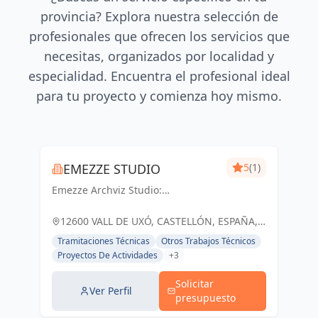
provincia? Explora nuestra selección de
profesionales que ofrecen los servicios que
necesitas, organizados por localidad y
especialidad. Encuentra el profesional ideal
para tu proyecto y comienza hoy mismo.
EMEZZE STUDIO
5
(1)
Emezze Archviz Studio:
Visualizando tus sueños
arquitectónicos en la Vall d'Uixó y
12600 VALL DE UXÓ, CASTELLÓN, ESPAÑA,
Castellón. Imágenes que inspiran
España
Tramitaciones Técnicas
Otros Trabajos Técnicos
realidad.
Proyectos De Actividades
+3
Solicitar
Ver Perfil
presupuesto