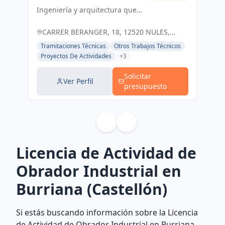
Ingeniería y arquitectura que
PROYECTOS DE
inspira confianza. Servicios y
INGENIERÍA
Proyectos de Ingeniería:
CARRER BERANGER, 18, 12520 NULES,
Soluciones a medida en
ESPAÑA, España
Tramitaciones Técnicas
Otros Trabajos Técnicos
Castellón y Nules.
Proyectos De Actividades
+3
Solicitar
Ver Perfil
presupuesto
Licencia de Actividad de
Obrador Industrial en
Burriana (Castellón)
Si estás buscando información sobre la Licencia
de Actividad de Obrador Industrial en Burriana