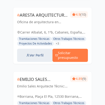
ARESTA ARQUITECTURA
4.9
(10)
Oficina de arquitectura en
I GESTIO SLP
Cabanes para rehabilitación de
masías y casas rurales.
Carrer Albalat, 6, 1ºb, Cabanes, España,
España
Tramitaciones Técnicas
Otros Trabajos Técnicos
Proyectos De Actividades
+3
Solicitar
Ver Perfil
presupuesto
EMILIO SALES
4.89
(9)
Emilio Sales Arquitecte Tècnic:
ARQUITECTE TÉCNIC
Creando espacios funcionales y
estéticos para un futuro
Borriana, Plaça El Pla, 12530 Borriana,
inspirador. Tu visión, nuestro
Castelló, España, España
Tramitaciones Técnicas
Otros Trabajos Técnicos
compromiso.