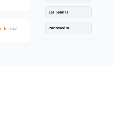
Las palmas
Pontevedra
ndustrial
Salamanca
Santa cruz de tenerife
Cantabria
Segovia
Sevilla