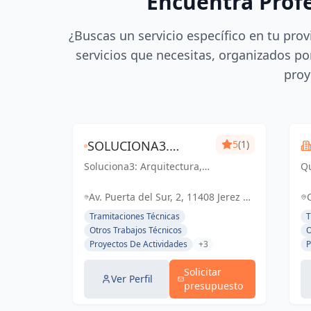
Encuentra Prof
¿Buscas un servicio específico en tu prov
servicios que necesitas, organizados por
proy
SOLUCIONA3.
5
(1)
Soluciona3: Arquitectura,
ARQUITECTURA-
Qu
Ingeniería y Eficiencia
Té
INGENIERÍA-
Energética. Soluciones
pr
Av. Puerta del Sur, 2, 11408 Jerez de
integrales para tu
en
EFICIENCIA
la Frontera, Cádiz, España, España
Tramitaciones Técnicas
T
proyecto en Cádiz y Jerez
ce
Otros Trabajos Técnicos
O
ENERGÉTICA
de la Frontera.
pr
Proyectos De Actividades
+3
P
Nu
Solicitar
Ver Perfil
presupuesto