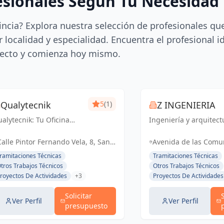
esionales Según Tu Necesidad
incia? Explora nuestra selección de profesionales qu
 localidad y especialidad. Encuentra el profesional i
ecto y comienza hoy mismo.
Qualytecnik
5
(1)
Z INGENIERIA
alytecnik: Tu Oficina
Ingeniería y arquitect
cnica integral en Cádiz y
de excelencia en Cádi
ovincia. Especializados
Jerez de la Frontera. T
Calle Pintor Fernando Vela, 8, San
Avenida de las Comun
 control de calidad,
socio confiable para
Fernando, España, España
Jerez de la Frontera,
ramitaciones Técnicas
Tramitaciones Técnicas
rtificación energética y
proyectos técnicos y
España
tros Trabajos Técnicos
Otros Trabajos Técnicos
oyectos de instalaciones.
licencias de apertura.
royectos De Actividades
+3
Proyectos De Actividades
estro enfoqu...
Solicitar
Ver Perfil
Ver Perfil
presupuesto