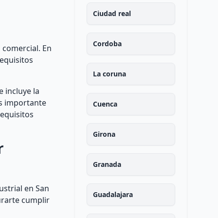
Ciudad real
Cordoba
d comercial. En
requisitos
La coruna
 incluye la
Es importante
Cuenca
equisitos
Girona
r
Granada
ustrial en San
Guadalajara
urarte cumplir