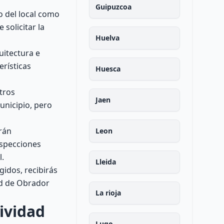
Guipuzcoa
o del local como
 solicitar la
Huelva
uitectura e
erísticas
Huesca
tros
Jaen
nicipio, pero
rán
Leon
nspecciones
.
Lleida
gidos, recibirás
ad de Obrador
La rioja
ividad
Lugo