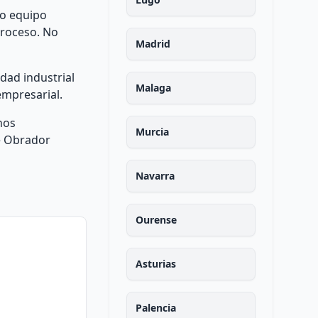
ro equipo
proceso. No
Madrid
idad industrial
Malaga
empresarial.
nos
Murcia
de Obrador
Navarra
Ourense
Asturias
Palencia