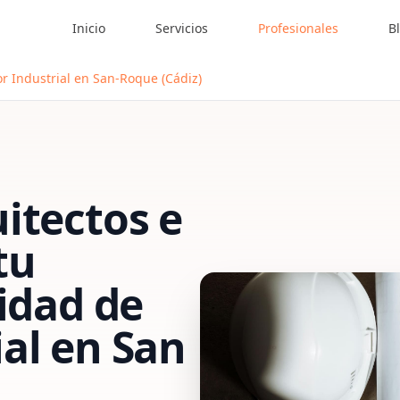
Inicio
Servicios
Profesionales
B
r Industrial en San-Roque (Cádiz)
itectos e
tu
vidad de
al
en
San