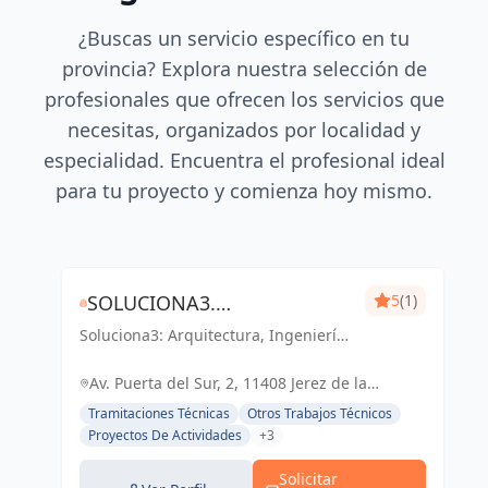
¿Buscas un servicio específico en tu
provincia? Explora nuestra selección de
profesionales que ofrecen los servicios que
necesitas, organizados por localidad y
especialidad. Encuentra el profesional ideal
para tu proyecto y comienza hoy mismo.
SOLUCIONA3.
5
(1)
Soluciona3: Arquitectura, Ingeniería
ARQUITECTURA-INGENIERÍA-
y Eficiencia Energética. Soluciones
EFICIENCIA ENERGÉTICA
integrales para tu proyecto en Cádiz
Av. Puerta del Sur, 2, 11408 Jerez de la
y Jerez de la Frontera.
Frontera, Cádiz, España, España
Tramitaciones Técnicas
Otros Trabajos Técnicos
Proyectos De Actividades
+3
Solicitar