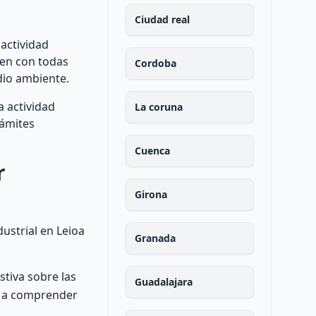
Ciudad real
 actividad
len con todas
Cordoba
dio ambiente.
 actividad
La coruna
rámites
Cuenca
r
Girona
ustrial en Leioa
Granada
tiva sobre las
Guadalajara
rá a comprender