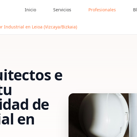
Inicio
Servicios
Profesionales
B
 Industrial en Leioa (Vizcaya/Bizkaia)
itectos e
tu
vidad de
al
en