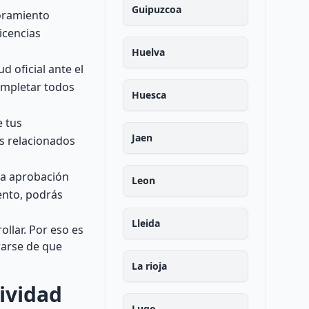
Guipuzcoa
oramiento
icencias
Huelva
 oficial ante el
ompletar todos
Huesca
e tus
Jaen
os relacionados
 la aprobación
Leon
mento, podrás
Lleida
llar. Por eso es
rarse de que
La rioja
ividad
Lugo