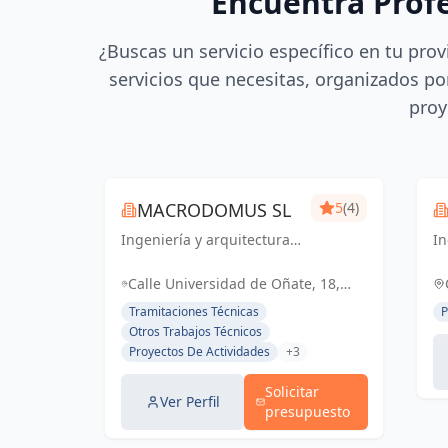
Encuentra Prof
¿Buscas un servicio específico en tu prov
servicios que necesitas, organizados por
proy
MACRODOMUS SL
5
(4)
Ingeniería y arquitectura
In
de vanguardia para un
ad
futuro sostenible y
I
Calle Universidad de Oñate, 18,
funcional
pa
48015 Bilbao, Vizcaya, España,
Tramitaciones Técnicas
P
España
Otros Trabajos Técnicos
Proyectos De Actividades
+3
Solicitar
Ver Perfil
presupuesto