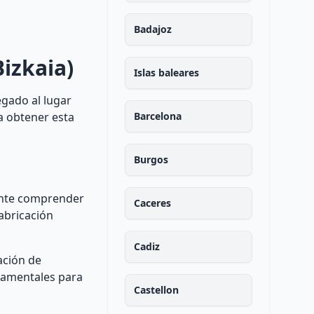
Badajoz
Bizkaia)
Islas baleares
egado al lugar
a obtener esta
Barcelona
Burgos
tante comprender
Caceres
abricación
Cadiz
ación de
ndamentales para
Castellon