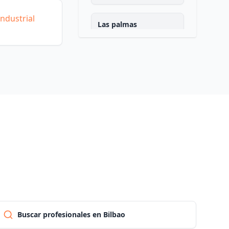
ndustrial
Las palmas
Pontevedra
Salamanca
Santa cruz de tenerife
Cantabria
Segovia
Buscar profesionales en Bilbao
Sevilla