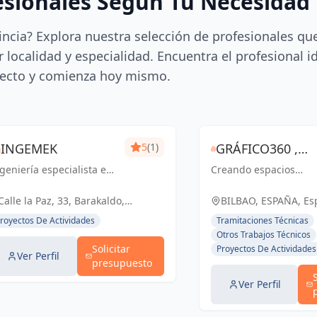
esionales Según Tu Necesidad
incia? Explora nuestra selección de profesionales qu
 localidad y especialidad. Encuentra el profesional i
ecto y comienza hoy mismo.
INGEMEK
5
(1)
GRÁFICO360 ,
geniería especialista en
Creando espacios
ESTUDIO
ecuarse al cliente.
inspiradores y
INTEGRAL , SLU
NGEMEK: una solución
funcionales con
Calle la Paz, 33, Barakaldo,
BILBAO, ESPAÑA, Es
ra su tranquilidad.
excelencia
España, España
royectos De Actividades
Tramitaciones Técnicas
arquitectónica y
Otros Trabajos Técnicos
soluciones integrales
Solicitar
Proyectos De Actividades
Ver Perfil
presupuesto
Ver Perfil