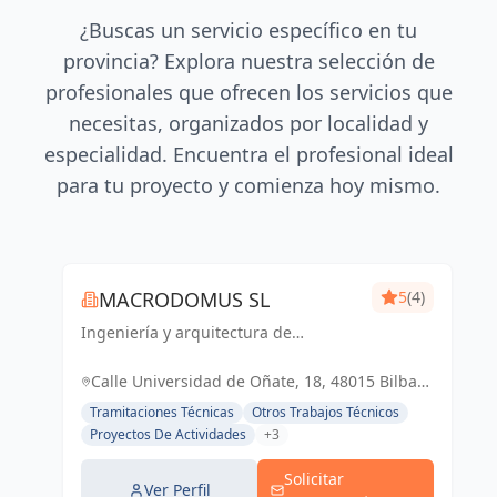
¿Buscas un servicio específico en tu
provincia? Explora nuestra selección de
profesionales que ofrecen los servicios que
necesitas, organizados por localidad y
especialidad. Encuentra el profesional ideal
para tu proyecto y comienza hoy mismo.
MACRODOMUS SL
5
(4)
Ingeniería y arquitectura de
vanguardia para un futuro sostenible
y funcional
Calle Universidad de Oñate, 18, 48015 Bilbao,
Vizcaya, España, España
Tramitaciones Técnicas
Otros Trabajos Técnicos
Proyectos De Actividades
+3
Solicitar
Ver Perfil