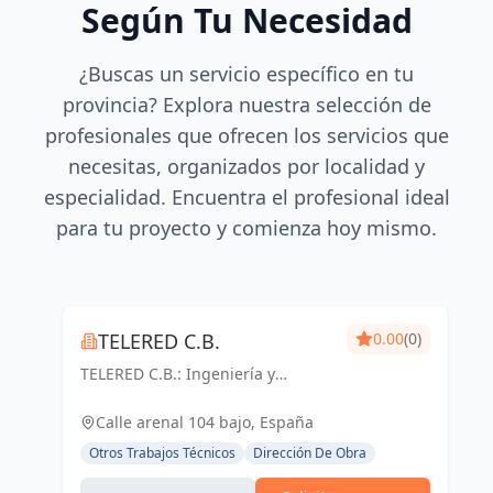
Según Tu Necesidad
¿Buscas un servicio específico en tu
provincia? Explora nuestra selección de
profesionales que ofrecen los servicios que
necesitas, organizados por localidad y
especialidad. Encuentra el profesional ideal
para tu proyecto y comienza hoy mismo.
TELERED C.B.
0.00
(0)
TELERED C.B.: Ingeniería y
telecomunicaciones para un
mundo conectado. Soluciones
Calle arenal 104 bajo, España
integrales, calidad y experiencia
Otros Trabajos Técnicos
Dirección De Obra
en Vigo y Pontevedra.