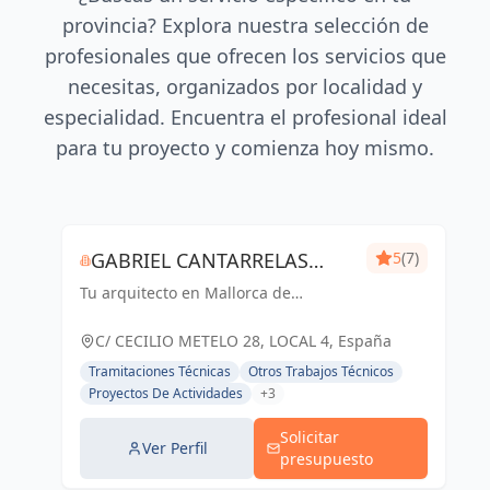
provincia? Explora nuestra selección de
profesionales que ofrecen los servicios que
necesitas, organizados por localidad y
especialidad. Encuentra el profesional ideal
para tu proyecto y comienza hoy mismo.
GABRIEL CANTARRELAS
5
(7)
Tu arquitecto en Mallorca de
REIG ARQUITECTURA
confianza
C/ CECILIO METELO 28, LOCAL 4, España
Tramitaciones Técnicas
Otros Trabajos Técnicos
Proyectos De Actividades
+3
Solicitar
Ver Perfil
presupuesto