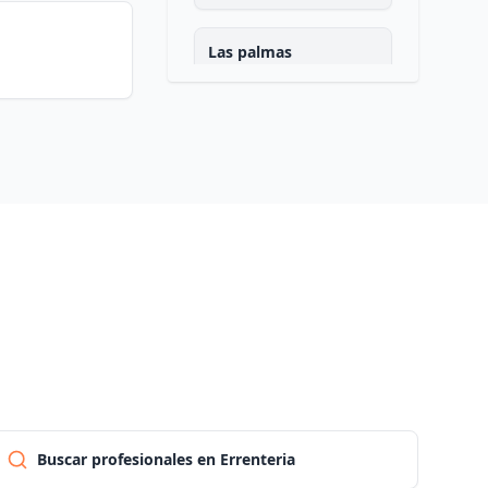
Las palmas
Pontevedra
Salamanca
Santa cruz de tenerife
Cantabria
Segovia
Sevilla
Buscar profesionales en Errenteria