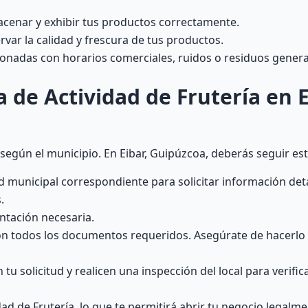
acenar y exhibir tus productos correctamente.
var la calidad y frescura de tus productos.
cionadas con horarios comerciales, ruidos o residuos gener
 de Actividad de Frutería en 
 según el municipio. En Eibar, Guipúzcoa, deberás seguir es
 municipal correspondiente para solicitar información deta
.
ntación necesaria.
con todos los documentos requeridos. Asegúrate de hacerlo
tu solicitud y realicen una inspección del local para verific
dad de Frutería, lo que te permitirá abrir tu negocio legalme