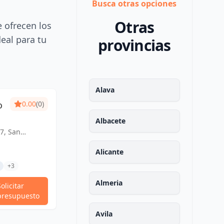
Busca otras opciones
Otras
e ofrecen los
deal para tu
provincias
Alava
o
0.00
(0)
Albacete
7, San
España
Alicante
+3
Almeria
Solicitar
presupuesto
Avila