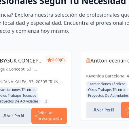
esionales Según Tu Necesidad
incia? Explora nuestra selección de profesionales qu
 localidad y especialidad. Encuentra el profesional i
ecto y comienza hoy mismo.
BYGUK CONCEPT,
0.00
(0)
Antton ecenarr
guk Concept, S.l.:
S.L.
luciones de
Avenida Barcelona, 4
geniería y
PUIANA KALEA, 33, 20305 IRUN,
Sebastián, España, 
Tramitaciones Técnicas
quitectura que
GIPUZKOA, ESPAÑA, España
ramitaciones Técnicas
Otros Trabajos Técnicos
ransforman espacios
tros Trabajos Técnicos
Proyectos De Actividades
 Guipúzcoa y Irun.
royectos De Actividades
+3
Ver Perfil
Solicitar
Ver Perfil
presupuesto