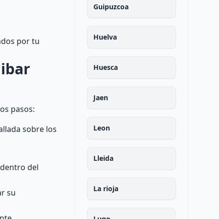
Guipuzcoa
Huelva
ados por tu
Eibar
Huesca
Jaen
tos pasos:
Leon
llada sobre los
Lleida
 dentro del
La rioja
ar su
nte.
Lugo