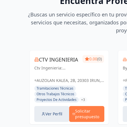
Encuentra Prof
¿Buscas un servicio específico en tu prov
servicios que necesitas, organizados por
proy
CTV INGENIERIA
0.00
(0)
Ctv Ingenieria:
By
Soluciones ingenieriles
So
precisas para un futuro
in
AUZOLAN KALEA, 2B, 20303 IRUN,
sólido en Guipúzcoa y
ar
GIPUZKOA, ESPAÑA, España
Tramitaciones Técnicas
T
Irun.
t
Otros Trabajos Técnicos
O
en
Proyectos De Actividades
+3
P
Solicitar
Ver Perfil
presupuesto