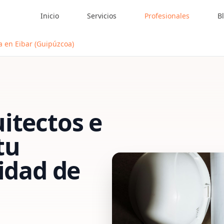
Inicio
Servicios
Profesionales
B
ía en Eibar (Guipúzcoa)
itectos e
tu
vidad de