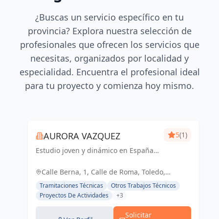
¿Buscas un servicio específico en tu
provincia? Explora nuestra selección de
profesionales que ofrecen los servicios que
necesitas, organizados por localidad y
especialidad. Encuentra el profesional ideal
para tu proyecto y comienza hoy mismo.
AURORA VAZQUEZ
5
(1)
Estudio joven y dinámico en España y
Portugal, fusionando creatividad y
funcionalidad para dar vida a
Calle Berna, 1, Calle de Roma, Toledo,
proyectos únicos.
España, España
Tramitaciones Técnicas
Otros Trabajos Técnicos
Proyectos De Actividades
+3
Solicitar