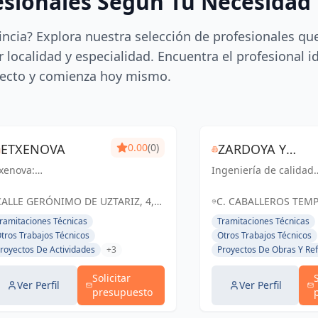
esionales Según Tu Necesidad
incia? Explora nuestra selección de profesionales qu
 localidad y especialidad. Encuentra el profesional i
ecto y comienza hoy mismo.
ETXENOVA
0.00
(0)
ZARDOYA Y
xenova:
Ingeniería de calidad
HUETE
ransformando ideas
para un futuro sólido.
INGENIERIA SL
 realidad. Ingeniería
Zardoya y Huete
CALLE GERÓNIMO DE UZTARIZ, 4,
C. CABALLEROS TEMP
arquitectura en
Ingeniería: Soluciones
PAMPLONA, ESPAÑA, España
31550 RIBAFORADA, 
ramitaciones Técnicas
Tramitaciones Técnicas
amplona y Navarra.
confiables en Navarra
España
tros Trabajos Técnicos
Otros Trabajos Técnicos
luciones eficientes y
Ribaforada.
royectos De Actividades
+3
Proyectos De Obras Y Re
stenibles para tus
oyectos.
Solicitar
Ver Perfil
Ver Perfil
presupuesto