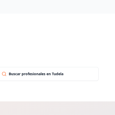
Las palmas
Pontevedra
Salamanca
Santa cruz de tenerife
Buscar profesionales en Tudela
Cantabria
Segovia
Sevilla