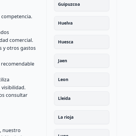
Guipuzcoa
a competencia.
Huelva
ados
idad comercial.
Huesca
s y otros gastos
Jaen
es recomendable
iliza
Leon
isibilidad.
os consultar
Lleida
La rioja
, nuestro
Lugo