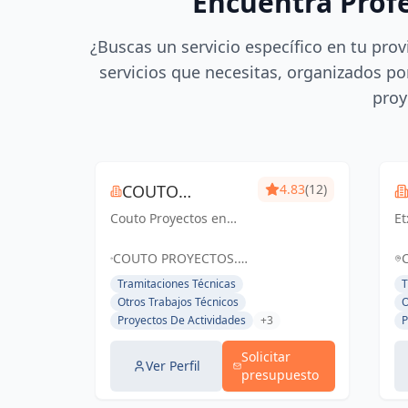
Encuentra Prof
¿Buscas un servicio específico en tu prov
servicios que necesitas, organizados por
proy
COUTO
4.83
(12)
Couto Proyectos en
PROYECTOS
Et
Pamplona ofrece
T
servicios
en
COUTO PROYECTOS.
arquitectónicos
y 
ARQUITECTURA, ELIMINACIÓN DE
Tramitaciones Técnicas
T
integrales, desde
P
BARRERAS Y MEJORA DE
Otros Trabajos Técnicos
O
viviendas hasta
So
ENVOLVENTES TÉRMICAS EN
Proyectos De Actividades
+3
P
eliminación de
so
NAVARRA, 31191 CORDOVILLA,
barreras
pr
ESPAÑA, España
Solicitar
arquitectónicas.
Ver Perfil
presupuesto
Destacamos por
nuestra profesional...