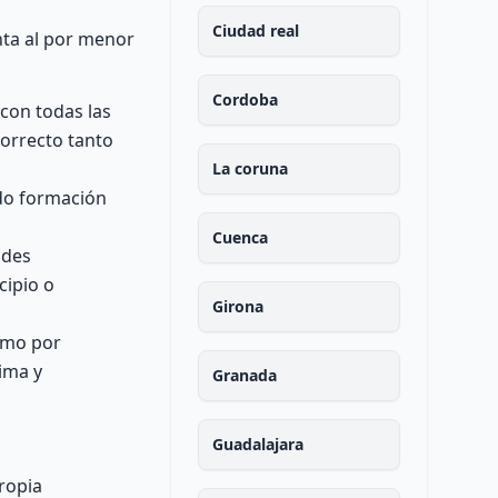
Ciudad real
nta al por menor
Cordoba
con todas las
orrecto tanto
La coruna
do formación
Cuenca
ades
cipio o
Girona
como por
ima y
Granada
Guadalajara
ropia