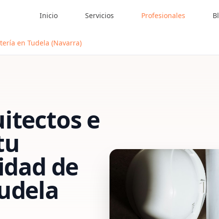
Inicio
Servicios
Profesionales
B
tería en Tudela (Navarra)
itectos e
tu
vidad de
udela