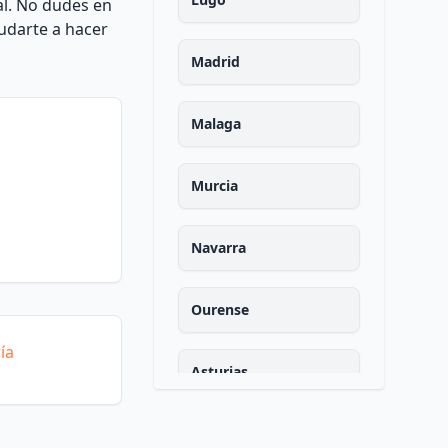
al. No dudes en
udarte a hacer
Madrid
Malaga
Murcia
Navarra
Ourense
ía
Asturias
Palencia