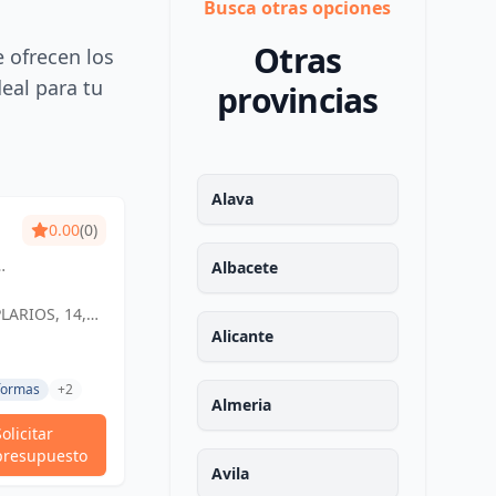
Busca otras opciones
Otras
e ofrecen los
deal para tu
provincias
Alava
0.00
(0)
Albacete
LARIOS, 14,
ESPAÑA,
Alicante
 y
formas
+2
Almeria
Solicitar
presupuesto
Avila