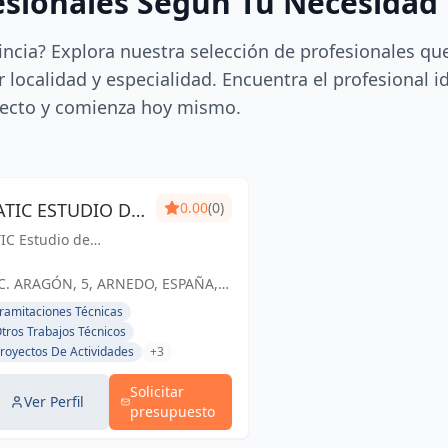
esionales Según Tu Necesidad
incia? Explora nuestra selección de profesionales qu
 localidad y especialidad. Encuentra el profesional i
ecto y comienza hoy mismo.
ATIC ESTUDIO DE
0.00
(0)
IC Estudio de
PROYECTOS S.L.
oyectos:
ransformando ideas
C. ARAGÓN, 5, ARNEDO, ESPAÑA,
 espacios funcionales
España
ramitaciones Técnicas
estéticos que
tros Trabajos Técnicos
riquecen la vida
royectos De Actividades
+3
tidiana.
Solicitar
Ver Perfil
presupuesto