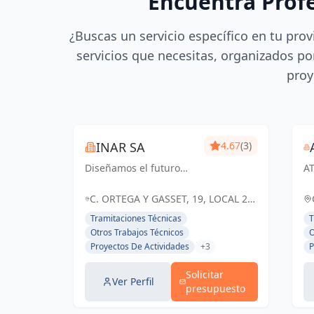
Encuentra Prof
¿Buscas un servicio específico en tu prov
servicios que necesitas, organizados por
proy
INAR SA
4.67
(3)
Diseñamos el futuro
AT
con ingenio y
Pr
creatividad,
T
C. ORTEGA Y GASSET, 19, LOCAL 2,
transformando ideas en
en
26007 LOGROÑO, ESPAÑA, España
Tramitaciones Técnicas
T
espacios inspiradores y
y 
Otros Trabajos Técnicos
O
funcionales.
en
Proyectos De Actividades
+3
P
co
Solicitar
Ver Perfil
presupuesto