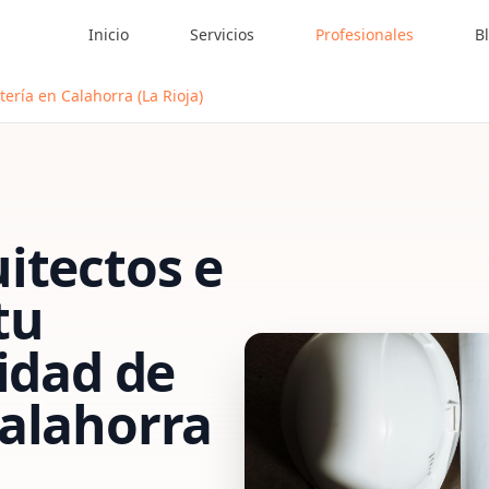
Inicio
Servicios
Profesionales
B
ería en Calahorra (La Rioja)
itectos e
tu
vidad de
alahorra