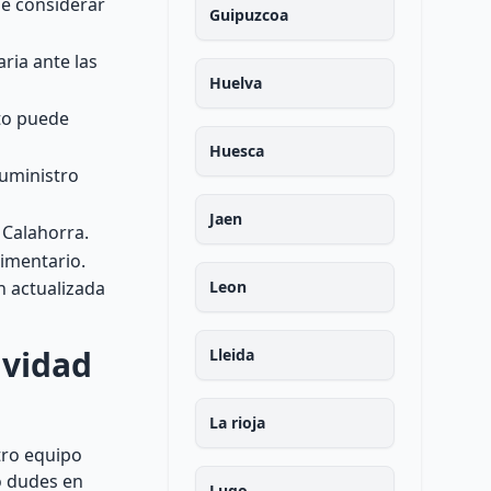
de considerar
Guipuzcoa
ria ante las
Huelva
sto puede
Huesca
uministro
Jaen
 Calahorra.
limentario.
n actualizada
Leon
ividad
Lleida
La rioja
tro equipo
o dudes en
Lugo