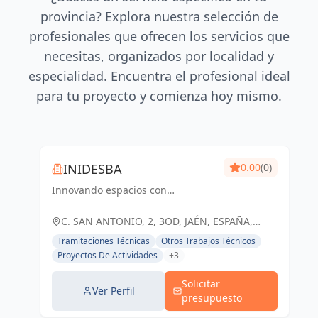
provincia? Explora nuestra selección de
profesionales que ofrecen los servicios que
necesitas, organizados por localidad y
especialidad. Encuentra el profesional ideal
para tu proyecto y comienza hoy mismo.
INIDESBA
0.00
(0)
Innovando espacios con
ingeniería y diseño arquitectónico
de excelencia
C. SAN ANTONIO, 2, 3OD, JAÉN, ESPAÑA,
España
Tramitaciones Técnicas
Otros Trabajos Técnicos
Proyectos De Actividades
+3
Solicitar
Ver Perfil
presupuesto