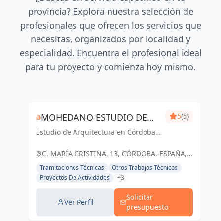
provincia? Explora nuestra selección de
profesionales que ofrecen los servicios que
necesitas, organizados por localidad y
especialidad. Encuentra el profesional ideal
para tu proyecto y comienza hoy mismo.
MOHEDANO ESTUDIO DE
5
(6)
Estudio de Arquitectura en Córdoba
ARQUITECTURA S.L.P.
Capital
C. MARÍA CRISTINA, 13, CÓRDOBA, ESPAÑA,
España
Tramitaciones Técnicas
Otros Trabajos Técnicos
Proyectos De Actividades
+3
Solicitar
Ver Perfil
presupuesto