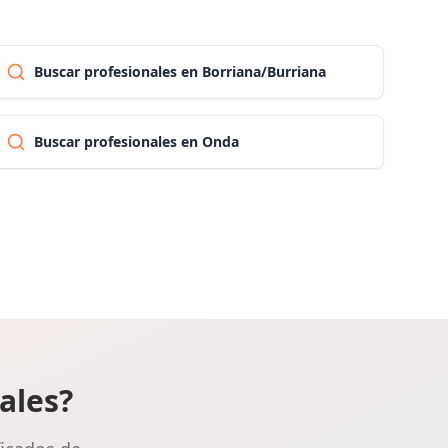
Las palmas
Buscar profesionales en Borriana/Burriana
Pontevedra
Buscar profesionales en Onda
Salamanca
Santa cruz de tenerife
Cantabria
Segovia
ales?
Sevilla