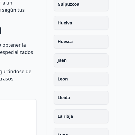
r a un
Guipuzcoa
s según tus
Huelva
l
Huesca
o obtener la
 especializados
Jaen
segurándose de
trasos
Leon
Lleida
La rioja
Lugo