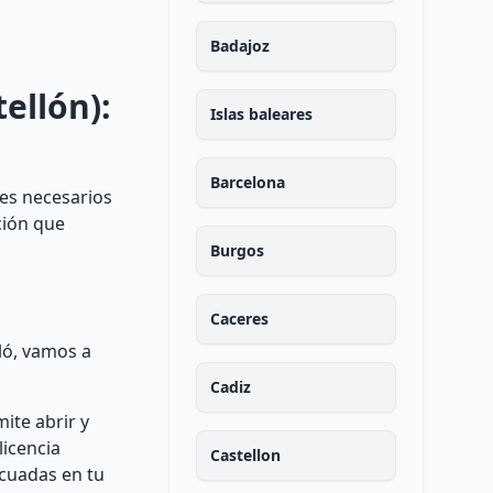
Badajoz
ellón):
Islas baleares
Barcelona
tes necesarios
ción que
Burgos
Caceres
ló, vamos a
Cadiz
ite abrir y
licencia
Castellon
ecuadas en tu