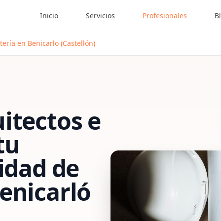
Inicio
Servicios
Profesionales
B
ería en Benicarlo (Castellón)
itectos e
tu
vidad de
enicarló