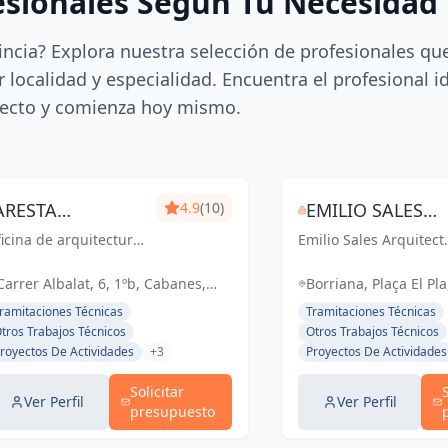
esionales Según Tu Necesidad
incia? Explora nuestra selección de profesionales qu
 localidad y especialidad. Encuentra el profesional i
ecto y comienza hoy mismo.
ARESTA
4.9
(10)
EMILIO SALES
icina de arquitectura
ARQUITECTURA I
Emilio Sales Arquitect
ARQUITECTE
n Cabanes para
Tècnic: Creando
GESTIO SLP
TÉCNIC
habilitación de
espacios funcionales 
Carrer Albalat, 6, 1ºb, Cabanes,
Borriana, Plaça El Pl
sías y casas rurales.
estéticos para un futu
España, España
Borriana, Castelló, 
ramitaciones Técnicas
Tramitaciones Técnicas
inspirador. Tu visión,
tros Trabajos Técnicos
Otros Trabajos Técnicos
nuestro compromiso.
royectos De Actividades
+3
Proyectos De Actividades
Solicitar
Ver Perfil
Ver Perfil
presupuesto