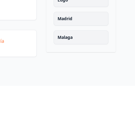
Madrid
Malaga
ía
Murcia
Navarra
Ourense
Asturias
Palencia