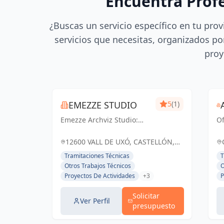
Encuentra Prof
¿Buscas un servicio específico en tu prov
servicios que necesitas, organizados por
proy
EMEZZE STUDIO
5
(1)
Emezze Archviz Studio:
Of
Visualizando tus sueños
e
arquitectónicos en la Vall
re
12600 VALL DE UXÓ, CASTELLÓN,
d'Uixó y Castellón.
ma
ESPAÑA, España
Tramitaciones Técnicas
T
Imágenes que inspiran
Otros Trabajos Técnicos
O
realidad.
Proyectos De Actividades
+3
P
Solicitar
Ver Perfil
presupuesto