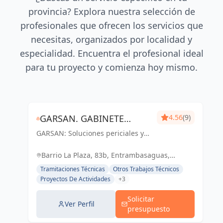
provincia? Explora nuestra selección de
profesionales que ofrecen los servicios que
necesitas, organizados por localidad y
especialidad. Encuentra el profesional ideal
para tu proyecto y comienza hoy mismo.
GARSAN. GABINETE
4.56
(9)
GARSAN: Soluciones periciales y
PERICIAL, GESTIÓN DE
gestión de proyectos con
PROYECTOS Y OBRAS.
excelencia y compromiso en
Barrio La Plaza, 83b, Entrambasaguas,
Cantabria. Tu confianza, nuestro
Cantabria, España, España
Tramitaciones Técnicas
Otros Trabajos Técnicos
éxito.
Proyectos De Actividades
+3
Solicitar
Ver Perfil
presupuesto