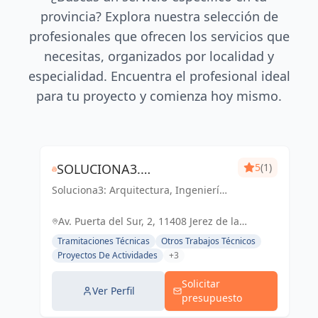
provincia? Explora nuestra selección de
profesionales que ofrecen los servicios que
necesitas, organizados por localidad y
especialidad. Encuentra el profesional ideal
para tu proyecto y comienza hoy mismo.
SOLUCIONA3.
5
(1)
Soluciona3: Arquitectura, Ingeniería
ARQUITECTURA-INGENIERÍA-
y Eficiencia Energética. Soluciones
EFICIENCIA ENERGÉTICA
integrales para tu proyecto en Cádiz
Av. Puerta del Sur, 2, 11408 Jerez de la
y Jerez de la Frontera.
Frontera, Cádiz, España, España
Tramitaciones Técnicas
Otros Trabajos Técnicos
Proyectos De Actividades
+3
Solicitar
Ver Perfil
presupuesto