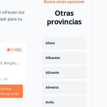
Busca otras opciones
Otras
e ofrecen los
deal para tu
provincias
Alava
0.00
(0)
Albacete
35, Burgos,
Alicante
+3
Almeria
Solicitar
presupuesto
Avila