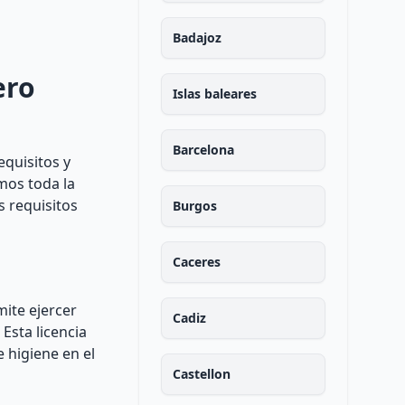
Badajoz
ero
Islas baleares
Barcelona
equisitos y
mos toda la
s requisitos
Burgos
Caceres
mite ejercer
Cadiz
Esta licencia
e higiene en el
Castellon