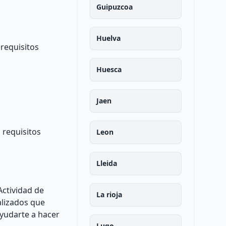
Guipuzcoa
Huelva
 requisitos
Huesca
Jaen
 requisitos
Leon
Lleida
Actividad de
La rioja
alizados que
ayudarte a hacer
Lugo