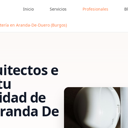
Inicio
Servicios
Profesionales
B
utería en Aranda-De-Duero (Burgos)
itectos e
tu
vidad de
randa De