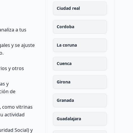
Ciudad real
Cordoba
analiza a tus
les y se ajuste
La coruna
o.
Cuenca
ios y otros
Girona
as y
ción de
Granada
, como vitrinas
tu actividad
Guadalajara
ridad Social) y