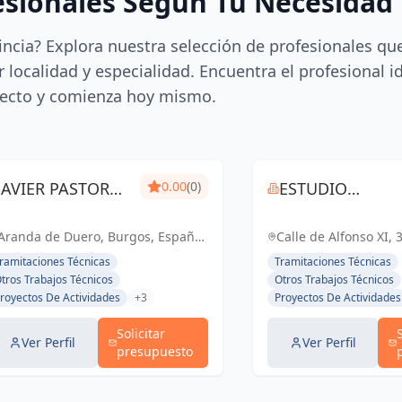
esionales Según Tu Necesidad
incia? Explora nuestra selección de profesionales qu
 localidad y especialidad. Encuentra el profesional i
ecto y comienza hoy mismo.
JAVIER PASTOR
0.00
(0)
ESTUDIO
VELAZQUEZ
MONIER S.L
Aranda de Duero, Burgos, España,
Calle de Alfonso XI, 
España
España, España
ramitaciones Técnicas
Tramitaciones Técnicas
tros Trabajos Técnicos
Otros Trabajos Técnicos
royectos De Actividades
+3
Proyectos De Actividades
Solicitar
Ver Perfil
Ver Perfil
presupuesto