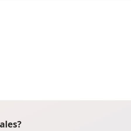
Las palmas
Pontevedra
Salamanca
Santa cruz de tenerife
Cantabria
Segovia
ales?
Sevilla