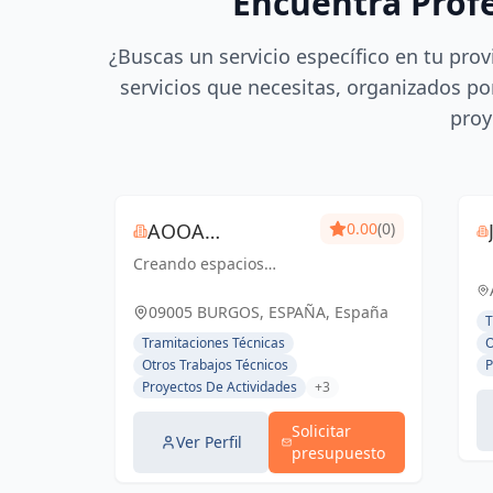
Encuentra Prof
¿Buscas un servicio específico en tu prov
servicios que necesitas, organizados por
proy
AOOA
0.00
(0)
Creando espacios
ARQUITECTURA
inspiradores con diseño
arquitectónico y pasión
09005 BURGOS, ESPAÑA, España
T
Tramitaciones Técnicas
O
Otros Trabajos Técnicos
P
Proyectos De Actividades
+3
Solicitar
Ver Perfil
presupuesto