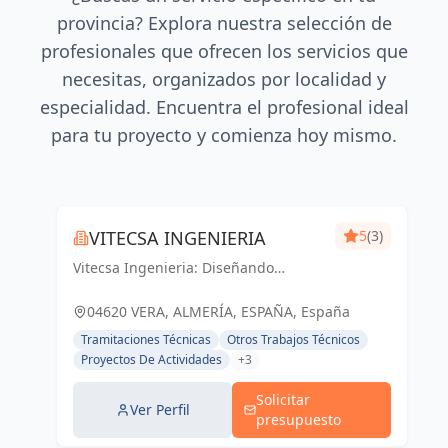
provincia? Explora nuestra selección de
profesionales que ofrecen los servicios que
necesitas, organizados por localidad y
especialidad. Encuentra el profesional ideal
para tu proyecto y comienza hoy mismo.
VITECSA INGENIERIA
5
(3)
Vitecsa Ingenieria: Diseñando
soluciones que impulsan el progreso
en Almería y Vera.
04620 VERA, ALMERÍA, ESPAÑA, España
Tramitaciones Técnicas
Otros Trabajos Técnicos
Proyectos De Actividades
+3
Solicitar
Ver Perfil
presupuesto