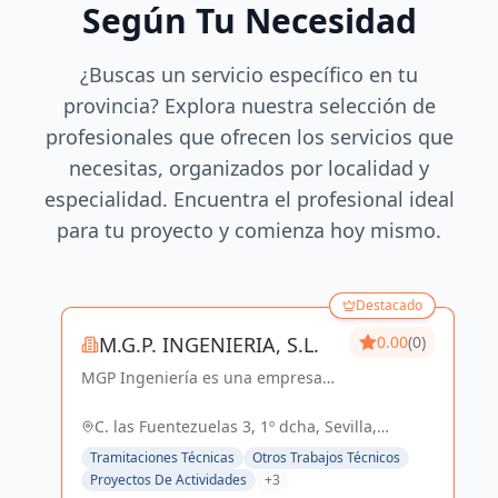
Según Tu Necesidad
¿Buscas un servicio específico en tu
provincia? Explora nuestra selección de
profesionales que ofrecen los servicios que
necesitas, organizados por localidad y
especialidad. Encuentra el profesional ideal
para tu proyecto y comienza hoy mismo.
Destacado
M.G.P. INGENIERIA, S.L.
0.00
(0)
MGP Ingeniería es una empresa
dedicada al desarrollo de
proyectos de Ingeniería y
C. las Fuentezuelas 3, 1º dcha, Sevilla,
Arquitectura. Posee una amplia
España, España
Tramitaciones Técnicas
Otros Trabajos Técnicos
experiencia en el sector Industrial,
Proyectos De Actividades
+3
Logístico, Comercial...