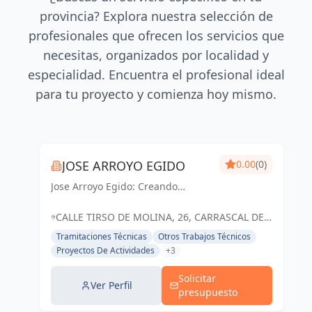
provincia? Explora nuestra selección de
profesionales que ofrecen los servicios que
necesitas, organizados por localidad y
especialidad. Encuentra el profesional ideal
para tu proyecto y comienza hoy mismo.
JOSE ARROYO EGIDO
0.00
(0)
Jose Arroyo Egido: Creando
espacios inspiradores y
funcionales que transforman
CALLE TIRSO DE MOLINA, 26, CARRASCAL DE
sueños en realidad.
BARREGAS, SALAMANCA, ESPAÑA, España
Tramitaciones Técnicas
Otros Trabajos Técnicos
Proyectos De Actividades
+3
Solicitar
Ver Perfil
presupuesto