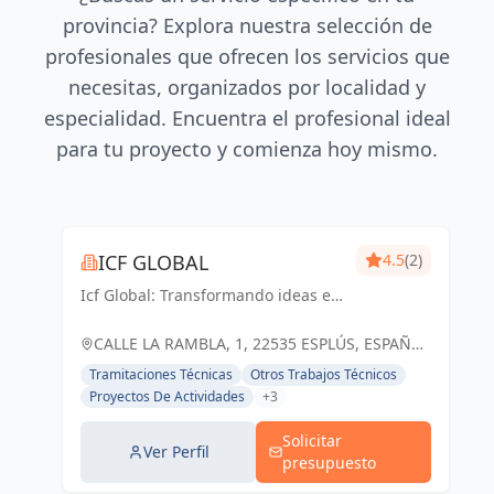
provincia? Explora nuestra selección de
profesionales que ofrecen los servicios que
necesitas, organizados por localidad y
especialidad. Encuentra el profesional ideal
para tu proyecto y comienza hoy mismo.
ICF GLOBAL
4.5
(2)
Icf Global: Transformando ideas en
realidades, construyendo juntos un
futuro sostenible.
CALLE LA RAMBLA, 1, 22535 ESPLÚS, ESPAÑA,
España
Tramitaciones Técnicas
Otros Trabajos Técnicos
Proyectos De Actividades
+3
Solicitar
Ver Perfil
presupuesto