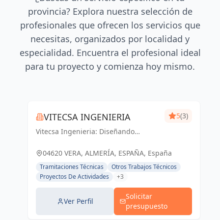
provincia? Explora nuestra selección de
profesionales que ofrecen los servicios que
necesitas, organizados por localidad y
especialidad. Encuentra el profesional ideal
para tu proyecto y comienza hoy mismo.
VITECSA INGENIERIA
5
(3)
Vitecsa Ingenieria: Diseñando
soluciones que impulsan el progreso
en Almería y Vera.
04620 VERA, ALMERÍA, ESPAÑA, España
Tramitaciones Técnicas
Otros Trabajos Técnicos
Proyectos De Actividades
+3
Solicitar
Ver Perfil
presupuesto