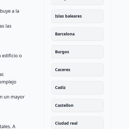
buye a la
Islas baleares
as las
Barcelona
Burgos
 edificio o
Caceres
r.
complejo
Cadiz
ren un mayor
Castellon
Ciudad real
ales. A