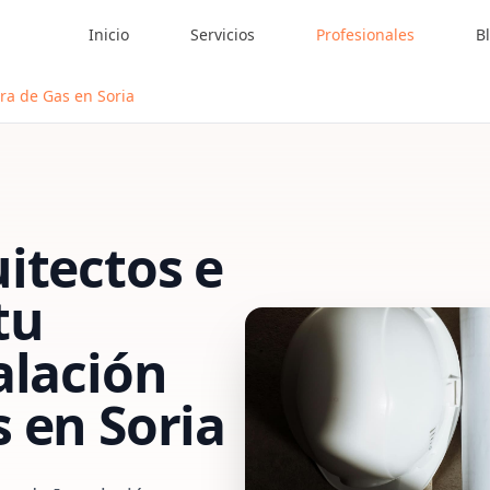
Inicio
Servicios
Profesionales
B
ra de Gas en Soria
itectos e
tu
alación
s
en
Soria