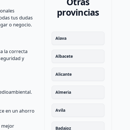
Otras
provincias
ionales
todas tus dudas
ogar o negocio.
Alava
a la correcta
Albacete
seguridad y
Alicante
edioambiental.
Almeria
Avila
uce en un ahorro
n mejor
Badajoz