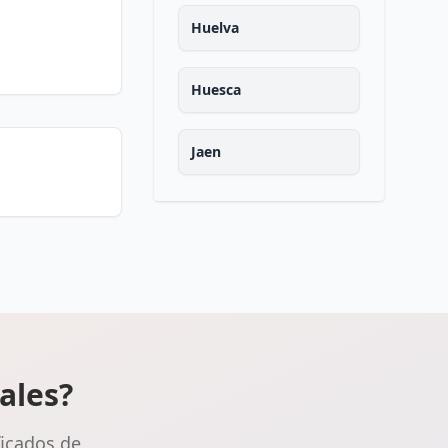
Huelva
Huesca
Jaen
Leon
Lleida
La rioja
ales?
Lugo
ficados de