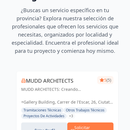
¿Buscas un servicio específico en tu
provincia? Explora nuestra selección de
profesionales que ofrecen los servicios que
necesitas, organizados por localidad y
especialidad. Encuentra el profesional ideal
para tu proyecto y comienza hoy mismo.
MUDD ARCHITECTS
5
(5)
MUDD ARCHITECTS: Creando
espacios excepcionales con diseño
innovador y pasión. Tu visión,
Gallery Building, Carrer de l'Escar, 26, Ciutat
nuestra realidad.
Vella, 08039 Barcelona, España, España
Tramitaciones Técnicas
Otros Trabajos Técnicos
Proyectos De Actividades
+3
Solicitar