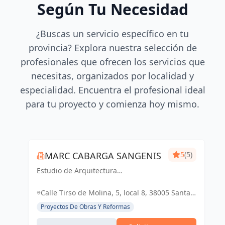
Según Tu Necesidad
¿Buscas un servicio específico en tu
provincia? Explora nuestra selección de
profesionales que ofrecen los servicios que
necesitas, organizados por localidad y
especialidad. Encuentra el profesional ideal
para tu proyecto y comienza hoy mismo.
MARC CABARGA SANGENIS
5
(5)
Estudio de Arquitectura
especializado en viviendas de obra
nueva.
Calle Tirso de Molina, 5, local 8, 38005 Santa
Cruz de Tenerife, España, España
Proyectos De Obras Y Reformas