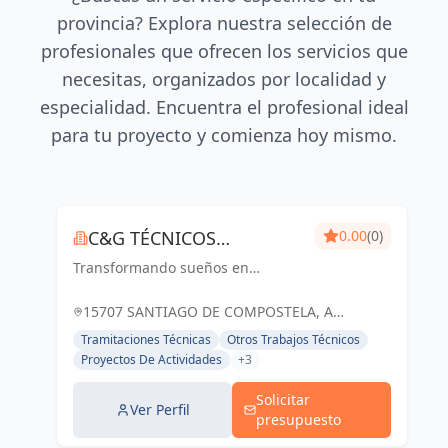
provincia? Explora nuestra selección de
profesionales que ofrecen los servicios que
necesitas, organizados por localidad y
especialidad. Encuentra el profesional ideal
para tu proyecto y comienza hoy mismo.
C&G TÉCNICOS
0.00
(0)
Transformando sueños en
ASOCIADOS
realidades arquitectónicas, con
precisión y creatividad
15707 SANTIAGO DE COMPOSTELA, A
CORUÑA, ESPAÑA, España
Tramitaciones Técnicas
Otros Trabajos Técnicos
Proyectos De Actividades
+3
Solicitar
Ver Perfil
presupuesto