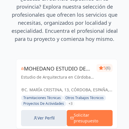
provincia? Explora nuestra selección de
profesionales que ofrecen los servicios que
necesitas, organizados por localidad y
especialidad. Encuentra el profesional ideal
para tu proyecto y comienza hoy mismo.
MOHEDANO ESTUDIO DE
5
(6)
Estudio de Arquitectura en Córdoba
ARQUITECTURA S.L.P.
Capital
C. MARÍA CRISTINA, 13, CÓRDOBA, ESPAÑA,
España
Tramitaciones Técnicas
Otros Trabajos Técnicos
Proyectos De Actividades
+3
Solicitar
Ver Perfil
presupuesto