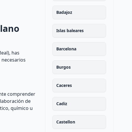
Badajoz
llano
Islas baleares
Barcelona
eal), has
s necesarios
Burgos
Caceres
tante comprender
elaboración de
Cadiz
tico, químico u
Castellon