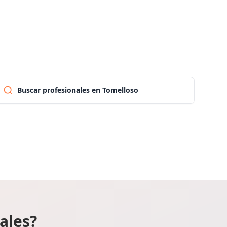
Las palmas
Pontevedra
Salamanca
Buscar profesionales en Tomelloso
Santa cruz de tenerife
Cantabria
Segovia
Sevilla
ales?