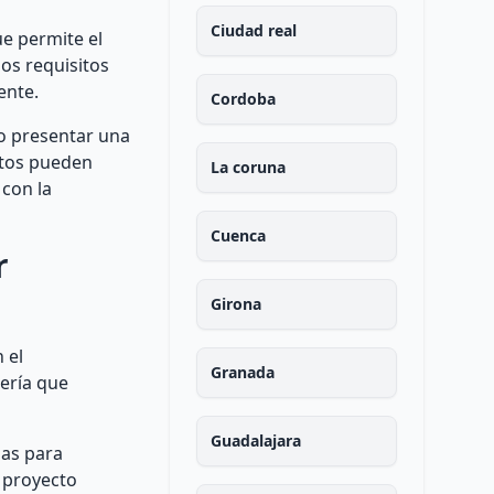
Ciudad real
e permite el
los requisitos
ente.
Cordoba
io presentar una
sitos pueden
La coruna
 con la
Cuenca
r
Girona
 el
Granada
ería que
Guadalajara
ias para
l proyecto