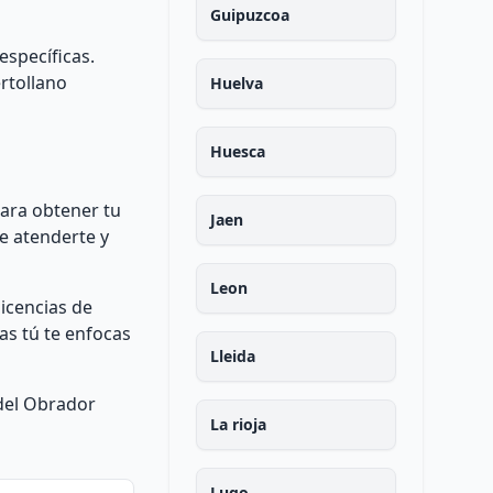
Guipuzcoa
específicas.
ertollano
Huelva
Huesca
para obtener tu
Jaen
e atenderte y
Leon
icencias de
as tú te enfocas
Lleida
 del Obrador
La rioja
Lugo