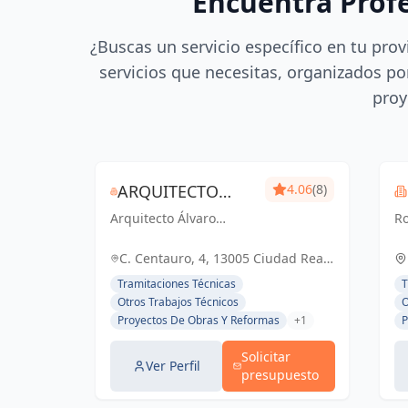
Encuentra Prof
¿Buscas un servicio específico en tu prov
servicios que necesitas, organizados por
proy
ARQUITECTO
4.06
(8)
Arquitecto Álvaro
ÁLVARO
Ro
Palomares: Diseñando
So
PALOMARES
Tu Mundo,
pr
C. Centauro, 4, 13005 Ciudad Real,
Construyendo Tu Hogar.
só
España, España
Tramitaciones Técnicas
T
To
Otros Trabajos Técnicos
O
Proyectos De Obras Y Reformas
+1
P
Solicitar
Ver Perfil
presupuesto