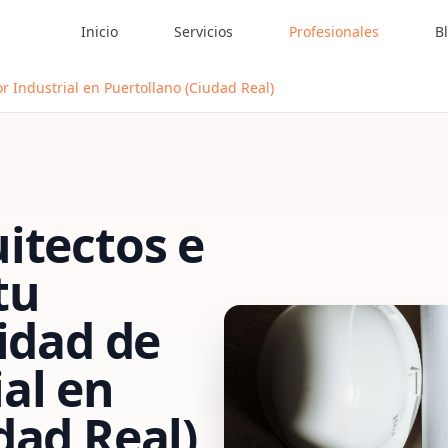
Inicio
Servicios
Profesionales
B
r Industrial en Puertollano (Ciudad Real)
itectos e
tu
vidad de
al
en
dad Real)