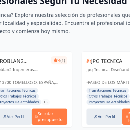
esionales Según Tu Necesidad
incia? Explora nuestra selección de profesionales qu
 localidad y especialidad. Encuentra el profesional i
ecto y comienza hoy mismo.
ROBLAN2
4
(1)
JPG TECNICA
blan2 Ingenieros:
INGENIEROS
Jpg Tecnica: Diseñand
luciones ingenieriles
espacios excepcionale
ecisas para un futuro
en Socuéllamos y
13700 TOMELLOSO, ESPAÑA,
PASEO DE LOS MÁRTIR
lido en Ciudad Real y
Ciudad Real, donde la
España
BLOQUE I 2OC, 1363
ramitaciones Técnicas
Tramitaciones Técnicas
melloso.
arquitectura cobra vi
SOCUÉLLAMOS, CIUD
tros Trabajos Técnicos
Otros Trabajos Técnicos
ESPAÑA, España
royectos De Actividades
+3
Proyectos De Actividades
Solicitar
Ver Perfil
Ver Perfil
presupuesto