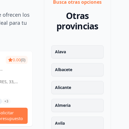
Busca otras opciones
Otras
e ofrecen los
deal para tu
provincias
Alava
0.00
(0)
LIKETI
0.00
(0)
o
Diseño que inspira,
Albacete
s
espacios que encantan.
ES, 33,
C. CIRUELA, 7, 6O B, 13001 CIUDAD
0
REAL, ESPAÑA, España
Alicante
Tramitaciones Técnicas
da
AD REAL,
Otros Trabajos Técnicos
+3
Proyectos De Actividades
+3
Almeria
Solicitar
Solicitar
Ver Perfil
presupuesto
presupuesto
Avila